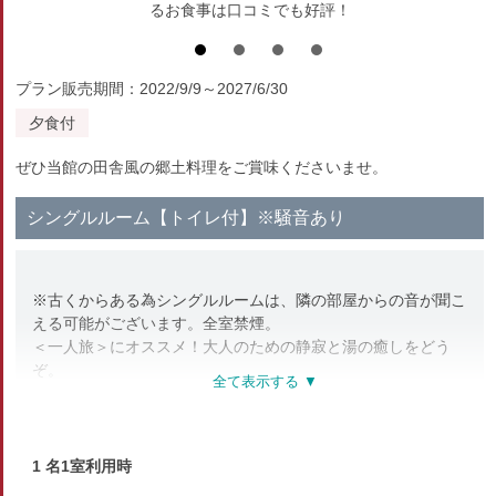
るお食事は口コミでも好評！
プラン販売期間：2022/9/9～2027/6/30
夕食付
ぜひ当館の田舎風の郷土料理をご賞味くださいませ。
シングルルーム【トイレ付】※騒音あり
※古くからある為シングルルームは、隣の部屋からの音が聞こ
える可能がございます。全室禁煙。
＜一人旅＞にオススメ！大人のための静寂と湯の癒しをどう
ぞ。
■トイレ有（洗浄機能付き／洗面台併設）
■ほっとする和室タイプ。
■ご年配の方に好評な洋室ベッド
1 名1室利用時