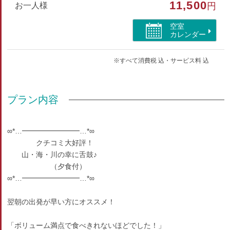
11,500
お一人様
円
▽お客様へ▽
・客室は2階にあるため、15段程の階段をご利用いただきま
空室
す。
カレンダー
予めご了承くださいませ。
※すべて消費税 込・サービス料 込
部屋種別
和室
プラン内容
部屋特徴
トイレ/禁煙/インターネットができる部屋/洗浄機付トイ
∞*…━━━━━━━━…*∞
レ/山が見える
クチコミ大好評！
山・海・川の幸に舌鼓♪
（夕食付）
∞*…━━━━━━━━…*∞
翌朝の出発が早い方にオススメ！
「ボリューム満点で食べきれないほどでした！」