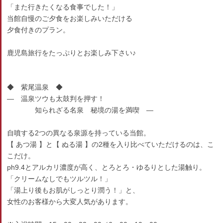
「また行きたくなる食事でした！」
当館自慢のご夕食をお楽しみいただける
夕食付きのプラン。
鹿児島旅行をたっぷりとお楽しみ下さい♪
◆ 紫尾温泉 ◆
― 温泉ツウも太鼓判を押す！
知られざる名泉 秘境の湯を満喫 ―
自噴する2つの異なる泉源を持っている当館。
【 あつ湯 】と【 ぬる湯 】の2種を入り比べていただけるのは、こ
こだけ。
ph9.4とアルカリ濃度が高く、とろとろ・ゆるりとした湯触り。
「クリームなしでもツルツル！」
「湯上り後もお肌がしっとり潤う！」と、
女性のお客様から大変人気があります。