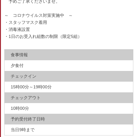
予めご了承くださいませ。
～ コロナウイルス対策実施中 ～
・スタッフマスク着用
・消毒液設置
・1日のお受入れ組数の制限（限定5組）
食事情報
夕食付
チェックイン
15時00分～19時00分
チェックアウト
10時00分
予約受付終了日時
当日9時まで