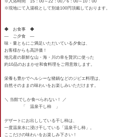
※入浴時間 15：00～22：00／6：00～10：00
※現地にて入湯税として別途100円頂戴しております。
◆ お食事 ◆
― ご夕食 ―
味・量ともにご満足いただいている夕食は、
お客様からも高評価！
地元産の新鮮な山・海・川の幸を贅沢に使った
約10品のおまかせ和食料理をご用意致します。
栄養も豊かでヘルシーな猪鍋などのジビエ料理は、
自然そのままの味わいをお楽しみいただけます。
＼ 当館でしか食べられない！ ／
「 温泉干し柿 」
デザートにお出ししている干し柿は、
一度温泉水に浸け干している「温泉干し柿」。
ここだけの味わいをお楽しみ下さい！