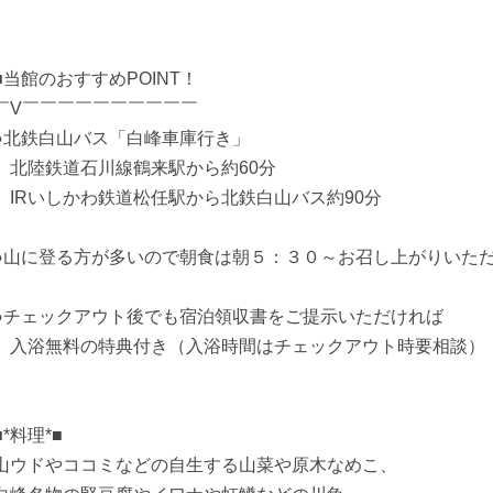
■当館のおすすめPOINT！
￣V￣￣￣￣￣￣￣￣￣￣
●北鉄白山バス「白峰車庫行き」
北陸鉄道石川線鶴来駅から約60分
IRいしかわ鉄道松任駅から北鉄白山バス約90分
●山に登る方が多いので朝食は朝５：３０～お召し上がりいただ
●チェックアウト後でも宿泊領収書をご提示いただければ
入浴無料の特典付き（入浴時間はチェックアウト時要相談）
■*料理*■
山ウドやココミなどの自生する山菜や原木なめこ、