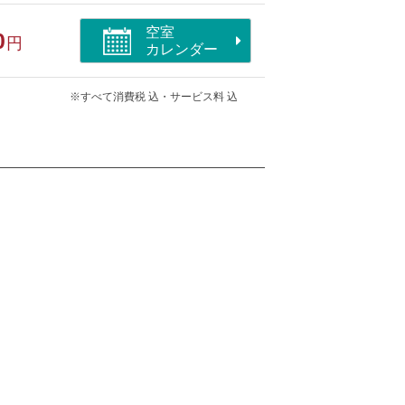
空室
0
円
カレンダー
※すべて消費税 込・サービス料 込