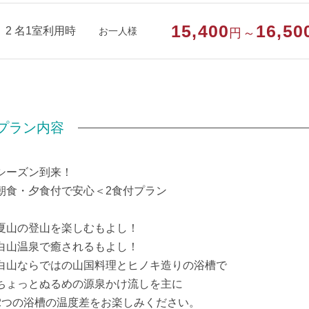
15,400
16,50
2 名1室利用時
お一人様
円～
プラン内容
シーズン到来！
朝食・夕食付で安心＜2食付プラン
夏山の登山を楽しむもよし！
白山温泉で癒されるもよし！
白山ならではの山国料理とヒノキ造りの浴槽で
ちょっとぬるめの源泉かけ流しを主に
2つの浴槽の温度差をお楽しみください。