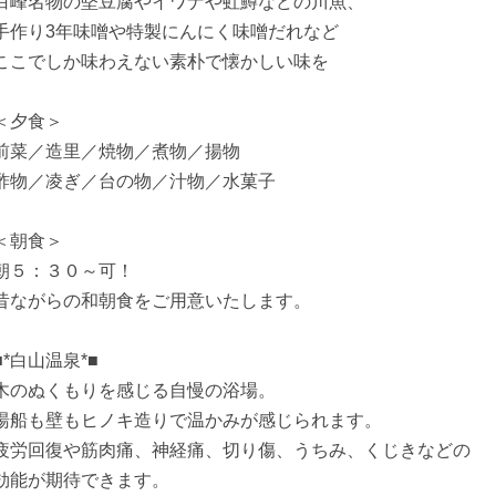
白峰名物の堅豆腐やイワナや虹鱒などの川魚、
手作り3年味噌や特製にんにく味噌だれなど
ここでしか味わえない素朴で懐かしい味を
＜夕食＞
前菜／造里／焼物／煮物／揚物
酢物／凌ぎ／台の物／汁物／水菓子
＜朝食＞
朝５：３０～可！
昔ながらの和朝食をご用意いたします。
■*白山温泉*■
木のぬくもりを感じる自慢の浴場。
湯船も壁もヒノキ造りで温かみが感じられます。
疲労回復や筋肉痛、神経痛、切り傷、うちみ、くじきなどの
効能が期待できます。