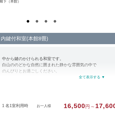
*廊下（本館）
内鍵付和室(本館8畳)
中から鍵のかけられる和室です。
白山ののどかな自然に囲まれた静かな雰囲気の中で
のんびりとお過ごしください。
部屋種別
和室
部屋特徴
喫煙/山が見える
16,500
17,60
1 名1室利用時
お一人様
円～