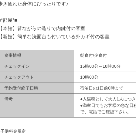
歩き疲れた身体にぴったりです♪
■*部屋*■
【本館】昔ながらの造りで内鍵付の客室
【新館】簡単な洗面台も付いている外カギ付の客室
食事情報
朝食付/夕食付
チェックイン
15時00分～18時00分
チェックアウト
10時00分
予約受付終了日時
宿泊日の1日前0時まで
備考
●入湯税として大人1人につき
●満室日でもお客様の急な日
で、電話でご確認下さい。
■子供料金規定