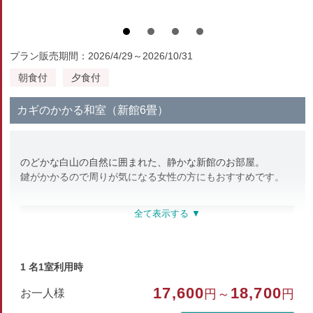
プラン販売期間：2026/4/29～2026/10/31
朝食付
夕食付
カギのかかる和室（新館6畳）
のどかな白山の自然に囲まれた、静かな新館のお部屋。
鍵がかかるので周りが気になる女性の方にもおすすめです。
部屋種別
和室
1 名1室利用時
部屋特徴
17,600
18,700
お一人様
円～
円
山が見える