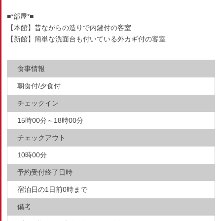
■*部屋*■
【本館】昔ながらの造りで内鍵付の客室
【新館】簡単な洗面台も付いている外カギ付の客室
食事情報
朝食付/夕食付
チェックイン
15時00分～18時00分
チェックアウト
10時00分
予約受付終了日時
宿泊日の1日前0時まで
備考