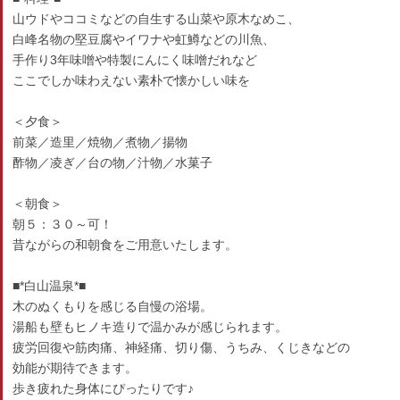
山ウドやココミなどの自生する山菜や原木なめこ、
白峰名物の堅豆腐やイワナや虹鱒などの川魚、
手作り3年味噌や特製にんにく味噌だれなど
ここでしか味わえない素朴で懐かしい味を
＜夕食＞
前菜／造里／焼物／煮物／揚物
酢物／凌ぎ／台の物／汁物／水菓子
＜朝食＞
朝５：３０～可！
昔ながらの和朝食をご用意いたします。
■*白山温泉*■
木のぬくもりを感じる自慢の浴場。
湯船も壁もヒノキ造りで温かみが感じられます。
疲労回復や筋肉痛、神経痛、切り傷、うちみ、くじきなどの
効能が期待できます。
歩き疲れた身体にぴったりです♪