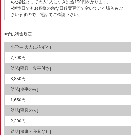
●入湯税として大人1人につき別途150円かかります。
●満室日でもお客様の急な日程変更等で空いている場合もご
ざいますので、電話でご確認下さい。
■子供料金規定
小学生[大人に準ずる]
7,700円
幼児[寝具・食事付き]
3,850円
幼児[食事のみ]
1,650円
幼児[寝具のみ]
2,200円
幼児[食事・寝具なし]