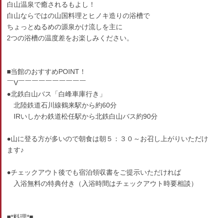
白山温泉で癒されるもよし！
白山ならではの山国料理とヒノキ造りの浴槽で
ちょっとぬるめの源泉かけ流しを主に
2つの浴槽の温度差をお楽しみください。
■当館のおすすめPOINT！
￣V￣￣￣￣￣￣￣￣￣￣
●北鉄白山バス「白峰車庫行き」
北陸鉄道石川線鶴来駅から約60分
IRいしかわ鉄道松任駅から北鉄白山バス約90分
●山に登る方が多いので朝食は朝５：３０～お召し上がりいただけ
ます♪
●チェックアウト後でも宿泊領収書をご提示いただければ
入浴無料の特典付き（入浴時間はチェックアウト時要相談）
■*料理*■