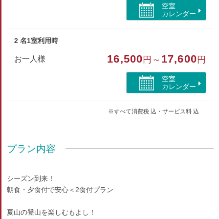
空室
カレンダー
2 名1室利用時
16,500
17,600
お一人様
円～
円
空室
カレンダー
※すべて消費税 込・サービス料 込
プラン内容
シーズン到来！
朝食・夕食付で安心＜2食付プラン
夏山の登山を楽しむもよし！