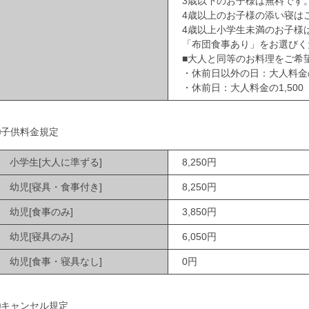
3歳以下のお子様は無料です
4歳以上のお子様の添い寝は
4歳以上小学生未満のお子様
「布団食事あり」をお選びく
■大人と同等のお料理をご希
・休前日以外の日：大人料金の
・休前日：大人料金の1,50
■子供料金規定
小学生[大人に準ずる]
8,250円
幼児[寝具・食事付き]
8,250円
幼児[食事のみ]
3,850円
幼児[寝具のみ]
6,050円
幼児[食事・寝具なし]
0円
■キャンセル規定