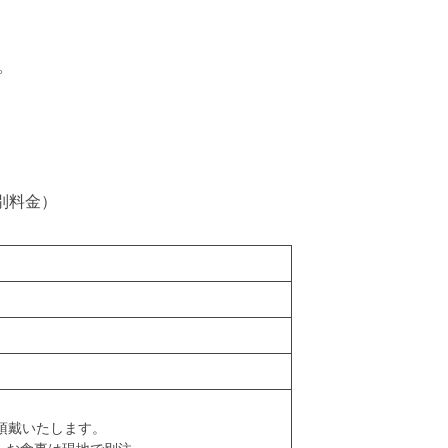
。
別料金）
途頂戴いたします。