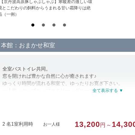
*【京丹波高原豚しゃぶしゃぶ】寒暖差の激しい環
境とこだわりの飼料からうまれる甘い霜降りは絶
品（一例）
本館：おまかせ和室
全室バストイレ共同。
窓を開ければ豊かな自然に心が癒されます♪
ゆっくり時間が流れる和室で、ゆったりお寛ぎ下さい。
一人旅・カップル・ファミリー・グループでどうぞ。
部屋種別
和室
13,200
14,30
2 名1室利用時
お一人様
円～