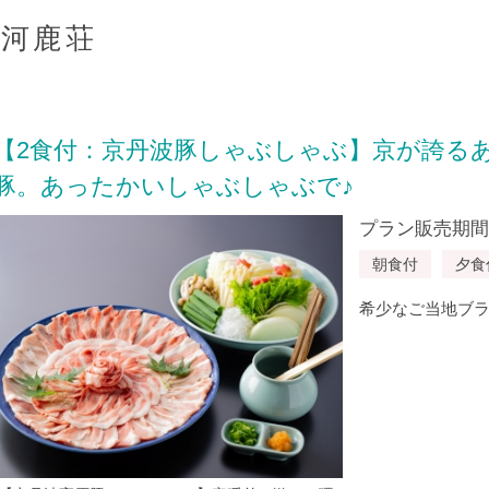
 河鹿荘
【2食付：京丹波豚しゃぶしゃぶ】京が誇る
豚。あったかいしゃぶしゃぶで♪
プラン販売期間：20
朝食付
夕食
希少なご当地ブラ