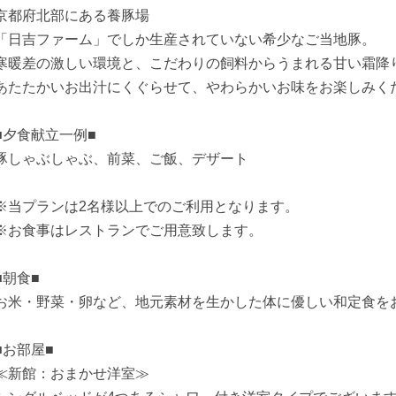
京都府北部にある養豚場
「日吉ファーム」でしか生産されていない希少なご当地豚。
寒暖差の激しい環境と、こだわりの飼料からうまれる甘い霜降
あたたかいお出汁にくぐらせて、やわらかいお味をお楽しみく
■夕食献立一例■
豚しゃぶしゃぶ、前菜、ご飯、デザート
※当プランは2名様以上でのご利用となります。
※お食事はレストランでご用意致します。
■朝食■
お米・野菜・卵など、地元素材を生かした体に優しい和定食を
■お部屋■
≪新館：おまかせ洋室≫