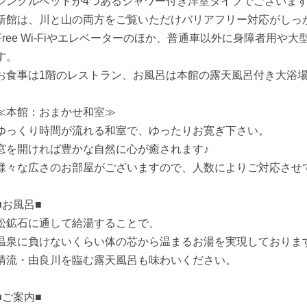
シングルベッドが4つあるシャワー付き洋室タイプでございま
新館は、川と山の両方をご覧いただけバリアフリー対応がしっ
Free Wi-Fiやエレベーターのほか、普通車以外に身障者用
す。
お食事は1階のレストラン、お風呂は本館の露天風呂付き大浴
≪本館：おまかせ和室≫
ゆっくり時間が流れる和室で、ゆったりお寛ぎ下さい。
窓を開ければ豊かな自然に心が癒されます♪
様々な広さのお部屋がございますので、人数によりご対応させ
■お風呂■
松鉱石に通して給湯することで、
温泉に負けないくらい体の芯から温まるお湯を実現しておりま
清流・由良川を臨む露天風呂も味わいください。
■ご案内■