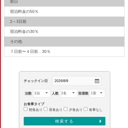
前日
宿泊料金の50％
2～3日前
宿泊料金の30％
その他
７日前〜４日前…30％
チェックイン日
泊数
人数
部屋数
お食事タイプ
朝食あり
昼食あり
夕食あり
食事なし