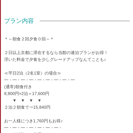
プラン内容
＊～朝食２回夕食０回～＊
２日以上京都に滞在するなら当館の連泊プランがお得！
浮いた料金で夕食を少しグレードアップなんてことも♪
≪平日2泊（2名1室）の場合≫
━・━・━・━・━・━・━・━・━
(通常)朝食付き
8,800円×2泊＝17,600円
▼ ▼ ▼ ▼
２泊２朝食で⇒15,840円
お一人様につき1,760円もお得♪
━・━・━・━・━・━・━・