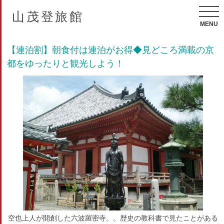
山茂登旅館
MENU
【連泊割】朝食付は連泊がお得◆見どころ満載の京
都をゆったりと観光しよう！
空也上人が開創した六波羅密寺。。歴史の教科書で見たことがある