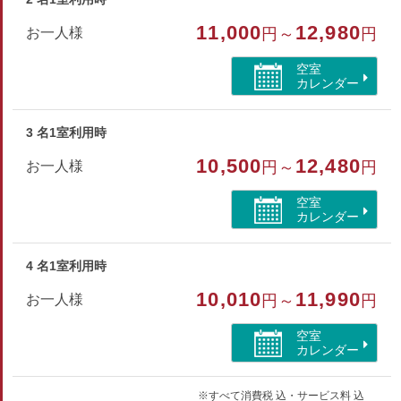
和室
11,000
12,980
お一人様
円～
円
部屋特徴
空室
トイレ/禁煙
カレンダー
3 名1室利用時
10,500
12,480
お一人様
円～
円
空室
カレンダー
4 名1室利用時
10,010
11,990
お一人様
円～
円
空室
カレンダー
※すべて消費税 込・サービス料 込