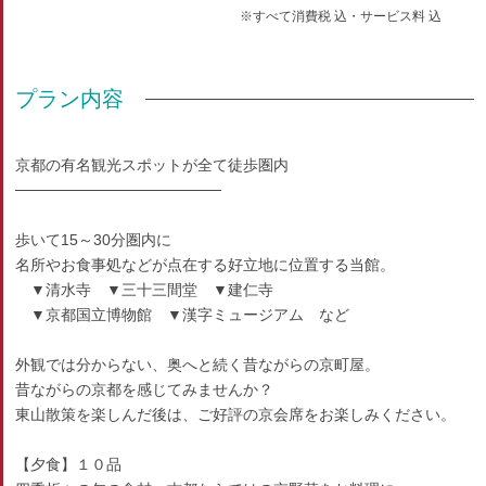
※すべて消費税 込・サービス料 込
プラン内容
京都の有名観光スポットが全て徒歩圏内
───────────────────
歩いて15～30分圏内に
名所やお食事処などが点在する好立地に位置する当館。
▼清水寺 ▼三十三間堂 ▼建仁寺
▼京都国立博物館 ▼漢字ミュージアム など
外観では分からない、奥へと続く昔ながらの京町屋。
昔ながらの京都を感じてみませんか？
東山散策を楽しんだ後は、ご好評の京会席をお楽しみください。
【夕食】１０品