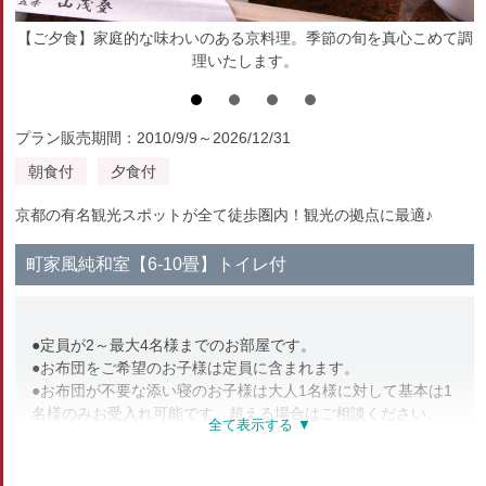
【ご夕食】家庭的な味わいのある京料理。季節の旬を真心こめて調
理いたします。
プラン販売期間：2010/9/9～2026/12/31
朝食付
夕食付
京都の有名観光スポットが全て徒歩圏内！観光の拠点に最適♪
町家風純和室【6-10畳】トイレ付
●定員が2～最大4名様までのお部屋です。
●お布団をご希望のお子様は定員に含まれます。
●お布団が不要な添い寝のお子様は大人1名様に対して基本は1
名様のみお受入れ可能です。超える場合はご相談ください。
部屋種別