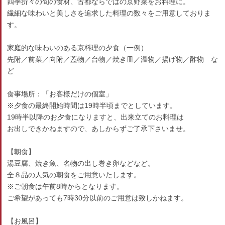
四季折々の旬の食材、古都ならではの京野菜をお料理に。
繊細な味わいと美しさを追求した料理の数々をご用意しておりま
す。
家庭的な味わいのある京料理の夕食（一例）
先附／前菜／向附／蓋物／台物／焼き皿／温物／揚げ物／酢物 な
ど
食事場所：「お客様だけの個室」
※夕食の最終開始時間は19時半頃までとしています。
19時半以降のお夕食になりますと、出来立てのお料理は
お出しできかねますので、あしからずご了承下さいませ。
【朝食】
湯豆腐、焼き魚、名物の出し巻き卵などなど。
全８品の人気の朝食をご用意いたします。
※ご朝食は午前8時からとなります。
ご希望があっても7時30分以前のご用意は致しかねます。
【お風呂】