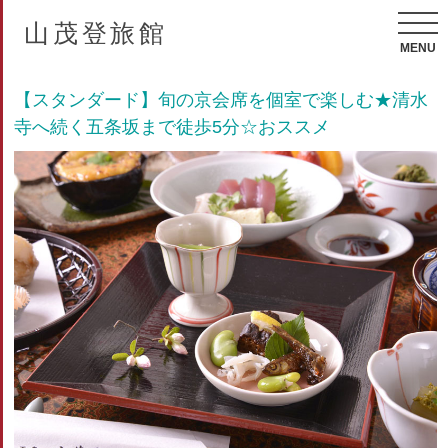
山茂登旅館
MENU
【スタンダード】旬の京会席を個室で楽しむ★清水
寺へ続く五条坂まで徒歩5分☆おススメ