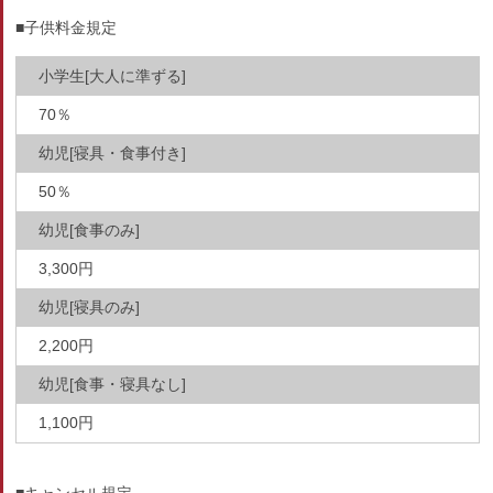
■子供料金規定
小学生[大人に準ずる]
70％
幼児[寝具・食事付き]
50％
幼児[食事のみ]
3,300円
幼児[寝具のみ]
2,200円
幼児[食事・寝具なし]
1,100円