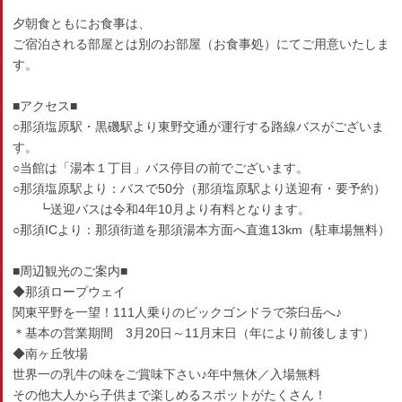
夕朝食ともにお食事は、
ご宿泊される部屋とは別のお部屋（お食事処）にてご用意いたしま
す。
■アクセス■
○那須塩原駅・黒磯駅より東野交通が運行する路線バスがございま
す。
○当館は「湯本１丁目」バス停目の前でございます。
○那須塩原駅より：バスで50分（那須塩原駅より送迎有・要予約）
┗送迎バスは令和4年10月より有料となります。
○那須ICより：那須街道を那須湯本方面へ直進13km（駐車場無料）
■周辺観光のご案内■
◆那須ロープウェイ
関東平野を一望！111人乗りのビックゴンドラで茶臼岳へ♪
＊基本の営業期間 3月20日～11月末日（年により前後します）
◆南ヶ丘牧場
世界一の乳牛の味をご賞味下さい♪年中無休／入場無料
その他大人から子供まで楽しめるスポットがたくさん！