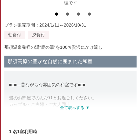
理です
プラン販売期間：2024/1/11～2026/10/31
朝食付
夕食付
那須温泉発祥の湯”鹿の湯”を100％贅沢にかけ流し
那須高原の豊かな自然に囲まれた和室
■□■―昔ながらな雰囲気の和室です■□■
畳のお部屋でのんびりとお過ごしください。
カップル・ご夫婦・ご友人同士
ファミリー・グループでのご利用に最適です。
四季折々の那須高原の美しい景色にみとれながら…
大自然に包まれてごゆっくりお寛ぎください。
1 名1室利用時