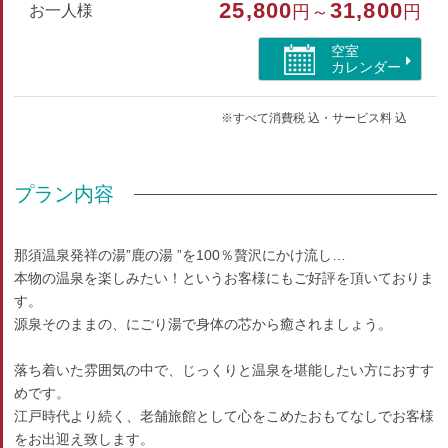
25,800
31,800
お一人様
円～
円
部屋種別
空室
和室
カレンダー
部屋特徴
※すべて消費税 込・サービス料 込
トイレ
プラン内容
那須温泉発祥の湯”鹿の湯 ”を100％贅沢にかけ流し…
本物の温泉を楽しみたい！というお客様にもご好評を頂いておりま
す。
源泉そのままの、にごり湯で身体の芯から癒されましょう。
落ち着いた雰囲気の中で、じっくりと温泉を堪能したい方におすす
めです。
江戸時代より続く、老舗旅館として心をこめたおもてなしでお客様
をお出迎え致します。