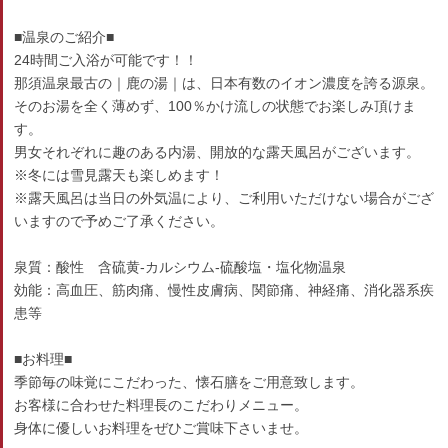
■温泉のご紹介■
24時間ご入浴が可能です！！
那須温泉最古の｜鹿の湯｜は、日本有数のイオン濃度を誇る源泉。
そのお湯を全く薄めず、100％かけ流しの状態でお楽しみ頂けま
す。
男女それぞれに趣のある内湯、開放的な露天風呂がございます。
※冬には雪見露天も楽しめます！
※露天風呂は当日の外気温により、ご利用いただけない場合がござ
いますので予めご了承ください。
泉質：酸性 含硫黄-カルシウム-硫酸塩・塩化物温泉
効能：高血圧、筋肉痛、慢性皮膚病、関節痛、神経痛、消化器系疾
患等
■お料理■
季節毎の味覚にこだわった、懐石膳をご用意致します。
お客様に合わせた料理長のこだわりメニュー。
身体に優しいお料理をぜひご賞味下さいませ。