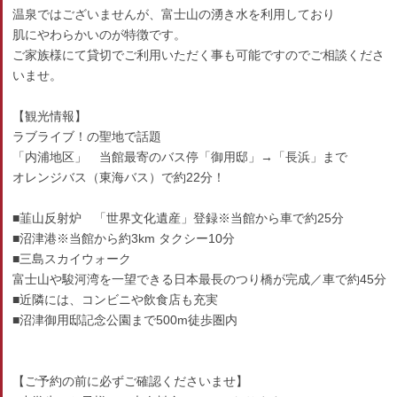
温泉ではございませんが、富士山の湧き水を利用しており
肌にやわらかいのが特徴です。
ご家族様にて貸切でご利用いただく事も可能ですのでご相談くださ
いませ。
【観光情報】
ラブライブ！の聖地で話題
「内浦地区」 当館最寄のバス停「御用邸」→「長浜」まで
オレンジバス（東海バス）で約22分！
■韮山反射炉 「世界文化遺産」登録※当館から車で約25分
■沼津港※当館から約3km タクシー10分
■三島スカイウォーク
富士山や駿河湾を一望できる日本最長のつり橋が完成／車で約45分
■近隣には、コンビニや飲食店も充実
■沼津御用邸記念公園まで500m徒歩圏内
【ご予約の前に必ずご確認くださいませ】