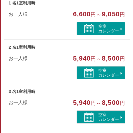
テレビ／冷蔵庫／ドライヤー（貸出）／ハミガキセット／タオ
1 名1室利用時
ル／バスタオル／浴衣／スリッパ／加湿機能付き空気清浄機
6,600
9,050
お一人様
円～
円
※全部屋冷暖房、冷蔵庫あり。
空室
※Wi-Fiはフロントのみ使用が可能です。
カレンダー
※眺望やお部屋番号等の指定は承っておりません。
2 名1室利用時
部屋種別
5,940
8,500
お一人様
円～
円
和室
空室
部屋特徴
カレンダー
洗浄機付トイレ/空気清浄機付
3 名1室利用時
5,940
8,500
お一人様
円～
円
空室
カレンダー