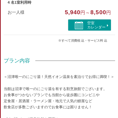
4 名1室利用時
5,940
8,500
お一人様
円～
円
空室
カレンダー
※すべて消費税 込・サービス料 込
プラン内容
＜沼津唯一のにごり湯！天然イオン温泉を素泊りでお得に満喫！＞
当館は沼津で唯一のにごり湯を有する割烹旅館でございます。
お食事がつかないプランでも当館から徒歩圏にコンビニや
定食屋・居酒屋・ラーメン屋・地元で人気の鰻屋など
飲食店が多数ございますのでお食事には困りません！