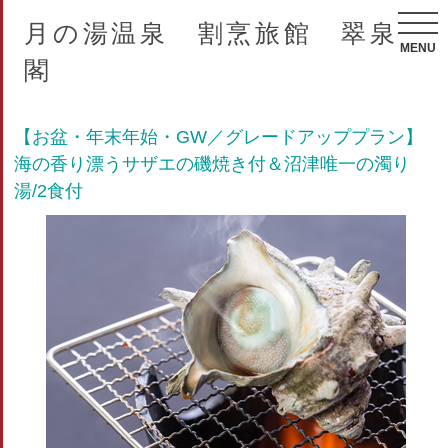
月の湯温泉 割烹旅館 翠泉
MENU
閣
【お盆・年末年始・GW／グレードアッププラン】
海の香り漂うサザエの磯焼き付＆沼津唯一の濁り
湯/2食付