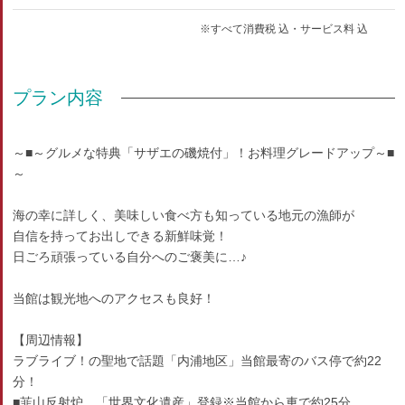
※すべて消費税 込・サービス料 込
プラン内容
～■～グルメな特典「サザエの磯焼付」！お料理グレードアップ～■
～
海の幸に詳しく、美味しい食べ方も知っている地元の漁師が
自信を持ってお出しできる新鮮味覚！
日ごろ頑張っている自分へのご褒美に…♪
当館は観光地へのアクセスも良好！
【周辺情報】
ラブライブ！の聖地で話題「内浦地区」当館最寄のバス停で約22
分！
■韮山反射炉 「世界文化遺産」登録※当館から車で約25分