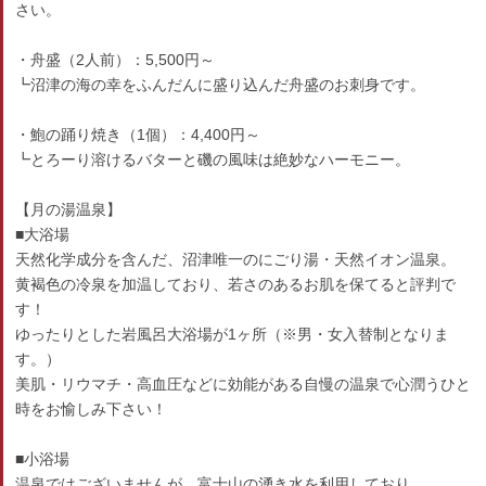
さい。
・舟盛（2人前）：5,500円～
┗沼津の海の幸をふんだんに盛り込んだ舟盛のお刺身です。
・鮑の踊り焼き（1個）：4,400円～
┗とろーり溶けるバターと磯の風味は絶妙なハーモニー。
【月の湯温泉】
■大浴場
天然化学成分を含んだ、沼津唯一のにごり湯・天然イオン温泉。
黄褐色の冷泉を加温しており、若さのあるお肌を保てると評判で
す！
ゆったりとした岩風呂大浴場が1ヶ所（※男・女入替制となりま
す。）
美肌・リウマチ・高血圧などに効能がある自慢の温泉で心潤うひと
時をお愉しみ下さい！
■小浴場
温泉ではございませんが、富士山の湧き水を利用しており