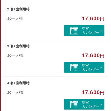
※髭剃りやクシはフロントにお申し付けください。
2 名1室利用時
※眺望やお部屋番号等の指定は承っておりません。
17,600
お一人様
円
部屋種別
空室
カレンダー
和室
3 名1室利用時
部屋特徴
17,600
お一人様
円
洗浄機付トイレ/空気清浄機付
空室
カレンダー
4 名1室利用時
17,600
お一人様
円
空室
カレンダー