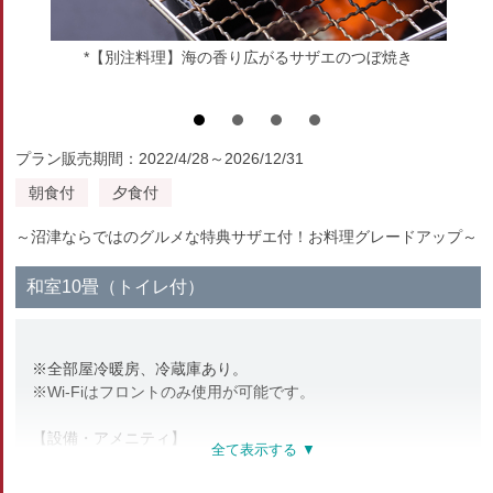
*【別注料理】海の香り広がるサザエのつぼ焼き
プラン販売期間：2022/4/28～2026/12/31
朝食付
夕食付
～沼津ならではのグルメな特典サザエ付！お料理グレードアップ～
和室10畳（トイレ付）
※全部屋冷暖房、冷蔵庫あり。
※Wi-Fiはフロントのみ使用が可能です。
【設備・アメニティ】
テレビ／冷蔵庫／ドライヤー（貸出）／ハミガキセット／タオ
ル／バスタオル／浴衣／スリッパ／加湿機能付き空気清浄機