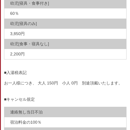
幼児[寝具・食事付き]
60％
幼児[寝具のみ]
3,850円
幼児[食事・寝具なし]
2,200円
■入湯税表記
お一人様につき、 大人 150円 小人 0円 別途頂戴いたします。
■キャンセル規定
連絡無し当日不泊
宿泊料金の100％