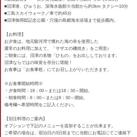
■沼津港、びゅうお、深海水族館※当館から約3km タクシー10分
■三島スカイウォーク／車で約45分
■沼津御用邸記念公園・穴場の島郷海水浴場まで徒歩圏内。
【お料理】
お夕食は、地元駿河湾で獲れた海の幸を使用した
通常のお料理に加えて、「サザエの磯焼き」をご用意♪
ご朝食には、沼津の名物「ひもの」をお出ししております。
沼津ならではの味覚を存分に堪能！
お食事は「お食事処」にてお召し上がりいただきます。
※お食事開始時間※
・夕食時間：18：00～または18：30～開始。
・朝食時間：8：00～または8：30～開始。
備考欄へ希望時間をご記入ください。
【別注料理のご案内】
オプションで下記のメニューを追加することが出来ます。
ご希望の場合は、宿泊日の3日前までに当館にお電話にてご連絡下