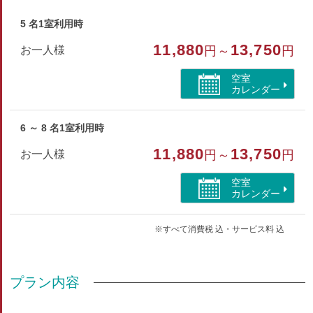
【設備・アメニティ】
テレビ／冷蔵庫／ドライヤー（貸出）／ハミガキセット／タオ
5 名1室利用時
ル／バスタオル／浴衣／スリッパ／加湿機能付き空気清浄機
11,880
13,750
お一人様
円～
円
※髭剃りやクシはフロントにお申し付けください。
空室
カレンダー
部屋種別
和室
6 ～ 8 名1室利用時
部屋特徴
11,880
13,750
お一人様
円～
円
洗浄機付トイレ/空気清浄機付/山が見える
空室
カレンダー
※すべて消費税 込・サービス料 込
プラン内容