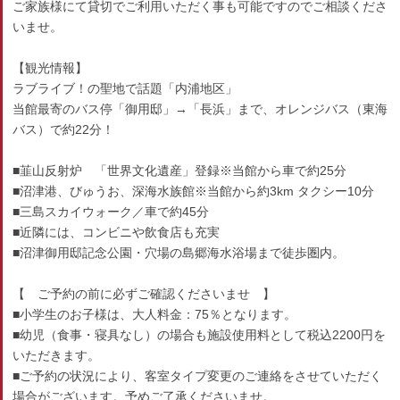
ご家族様にて貸切でご利用いただく事も可能ですのでご相談くださ
いませ。
【観光情報】
ラブライブ！の聖地で話題「内浦地区」
当館最寄のバス停「御用邸」→「長浜」まで、オレンジバス（東海
バス）で約22分！
■韮山反射炉 「世界文化遺産」登録※当館から車で約25分
■沼津港、びゅうお、深海水族館※当館から約3km タクシー10分
■三島スカイウォーク／車で約45分
■近隣には、コンビニや飲食店も充実
■沼津御用邸記念公園・穴場の島郷海水浴場まで徒歩圏内。
【 ご予約の前に必ずご確認くださいませ 】
■小学生のお子様は、大人料金：75％となります。
■幼児（食事・寝具なし）の場合も施設使用料として税込2200円を
いただきます。
■ご予約の状況により、客室タイプ変更のご連絡をさせていただく
場合がございます。予めご了承くださいませ。