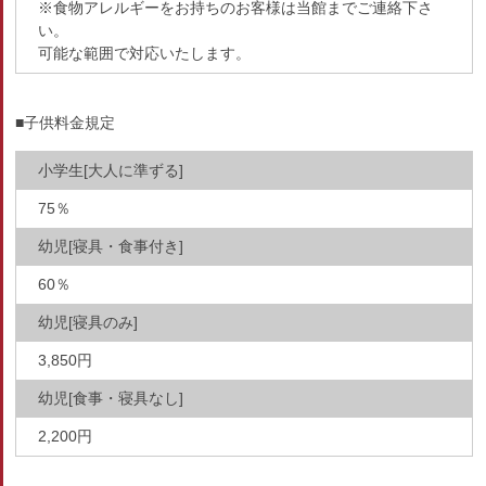
※食物アレルギーをお持ちのお客様は当館までご連絡下さ
い。
可能な範囲で対応いたします。
■子供料金規定
小学生[大人に準ずる]
75％
幼児[寝具・食事付き]
60％
幼児[寝具のみ]
3,850円
幼児[食事・寝具なし]
2,200円