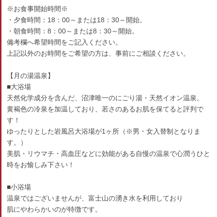
※お食事開始時間※
・夕食時間：18：00～または18：30～開始。
・朝食時間：8：00～または8：30～開始。
備考欄へ希望時間をご記入ください。
上記以外のお時間をご希望の方は、事前にご相談ください。
【月の湯温泉】
■大浴場
天然化学成分を含んだ、沼津唯一のにごり湯・天然イオン温泉。
黄褐色の冷泉を加温しており、若さのあるお肌を保てると評判で
す！
ゆったりとした岩風呂大浴場が1ヶ所（※男・女入替制となりま
す。）
美肌・リウマチ・高血圧などに効能がある自慢の温泉で心潤うひと
時をお愉しみ下さい！
■小浴場
温泉ではございませんが、富士山の湧き水を利用しており
肌にやわらかいのが特徴です。