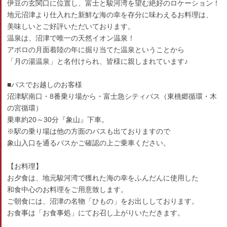
伊豆の玄関口に位置し、富士と駿河湾を望む絶好のロケーション！
地元沼津より仕入れた新鮮な海の幸を存分に味わえるお料理は、
美味しいとご好評いただいております。
温泉は、沼津で唯一の天然イオン温泉！
アポロの月面着陸の年に掘り当てた温泉ということから
「月の湯温泉」と名付けられ、皆様に親しまれています♪
■バスでお越しのお客様
沼津駅南口・8番乗り場から・富士急シティバス（東桃郷循環・木
の宮循環）
乗車約20～30分『象山』下車。
※駅の乗り場は他の方面のバスも出ておりますので
象山入口を通るバスかご確認の上ご乗車ください。
【お料理】
お夕食は、地元駿河湾で獲れた海の幸をふんだんに使用した
和食中心のお料理をご用意致します。
ご朝食には、沼津の名物「ひもの」をお出ししております。
お食事は「お食事処」にてお召し上がりいただきます。