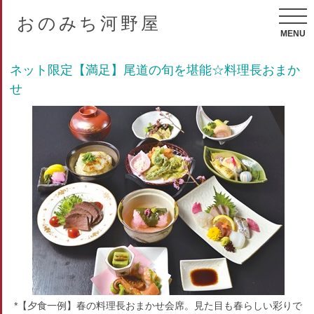
おのみち河野屋
MENU
ネット限定【満足】尾道の旬を堪能☆料理長おまか
せ
*【夕食一例】春の料理長おまかせ会席。見た目も春らしい彩りで