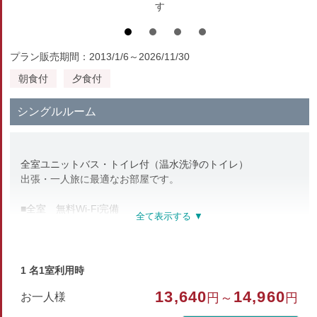
す
プラン販売期間：2013/1/6～2026/11/30
朝食付
夕食付
シングルルーム
全室ユニットバス・トイレ付（温水洗浄のトイレ）
出張・一人旅に最適なお部屋です。
■全室 無料Wi-Fi完備
■ユニットバス・温水洗浄トイレ付
■空気清浄機（加湿付）Panasonic nanoe
■手指消毒用アルコール
■除菌・消臭スプレー
1 名1室利用時
■ハンドソープ
13,640
14,960
お一人様
円～
円
■湯沸かしポット（お茶・珈琲セット）
各お部屋にございます。