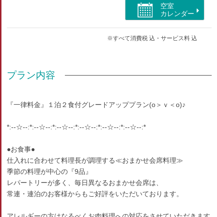
空室
カレンダー
部屋種別
※すべて消費税 込・サービス料 込
洋室（シングル）
部屋特徴
プラン内容
バス/トイレ/インターネットができる部屋/洗浄機付トイ
レ/ユニットバス/空気清浄機付
『一律料金』１泊２食付グレードアッププラン(o＞ｖ＜o)♪
*:--☆--:*:--☆--:*:--☆--:*:--☆--:*:--☆--:*:--☆--:*
●お食事●
仕入れに合わせて料理長が調理する≪おまかせ会席料理≫
季節の料理が中心の『9品』
レパートリーが多く、毎日異なるおまかせ会席は、
常連・連泊のお客様からもご好評をいただいております。
アレルギーの方はなるべくお肉料理への対応をさせていただきます