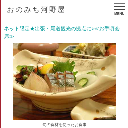
おのみち河野屋
MENU
ネット限定★出張・尾道観光の拠点に♪≪お手頃会
席≫
旬の食材を使ったお食事