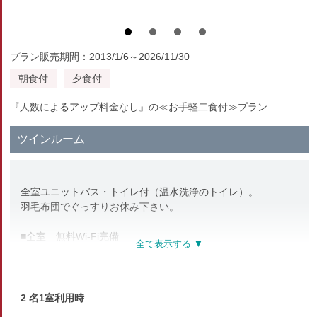
プラン販売期間：2013/1/6～2026/11/30
朝食付
夕食付
『人数によるアップ料金なし』の≪お手軽二食付≫プラン
ツインルーム
全室ユニットバス・トイレ付（温水洗浄のトイレ）。
羽毛布団でぐっすりお休み下さい。
■全室 無料Wi-Fi完備
■ユニットバス・温水洗浄トイレ付
■空気清浄機（加湿付）SHARP イオン プラズマクラスター
■手指消毒用アルコール
■除菌・消臭スプレー
2 名1室利用時
■ハンドソープ