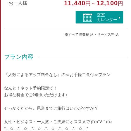
11,440
12,100
お一人様
円～
円
■湯沸かしポット（お茶・珈琲セット）
各お部屋にございます。
空室
カレンダー
部屋種別
※すべて消費税 込・サービス料 込
洋室（ツイン）
部屋特徴
プラン内容
バス/トイレ/インターネットができる部屋/ペット同室/
洗浄機付トイレ/ユニットバス/空気清浄機付
『人数によるアップ料金なし』の≪お手軽二食付≫プラン
なんと！ネット予約限定で！
お得な料金でご利用いただけます♪
せっかくだから、尾道までご旅行はいかがですか？
女性・ビジネス・一人旅・ご夫婦にオススメです(o´∀｀o)♪
*:--☆--:*:--☆--:*:--☆--:*:--☆--:*:--☆--:*:--☆--:*