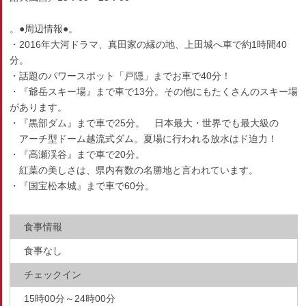
。●周辺情報●。
・2016年大河ドラマ、真田家の縁の地、上田城へ車で約1時間40
分。
・話題のパワースポット「戸隠」までお車で40分！
・『爺岳スキー場』まで車で13分。その他にもたくさんのスキー場
があります。
・『黒部ダム』まで車で25分。 日本最大・世界でも最大級の
アーチ型ドーム越流式ダム。夏場に行われる放水はド迫力！
・『高瀬渓谷』まで車で20分。
紅葉の美しさは、県内有数の名勝地と言われています。
・『国宝松本城』まで車で60分。
食事情報
食事なし
チェックイン
15時00分～24時00分