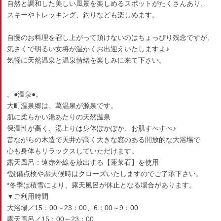
自然と調和した美しい風景を楽しめるスポットがたくさんあり、
スキーやトレッキング、釣りなども楽しめます。
自慢のお料理を召し上がって頂けないのはちょっぴり残念ですが、
気さくで明るい女将が温かくお出迎えいたしますよ♪
気軽に天然温泉と温泉情緒を楽しみに来て下さい。
。●温泉●。
大町温泉郷は、葛温泉が源泉です。
肌に柔らかい湯あたりの天然温泉
保温性が高く、湯上りは身体ぽかぽか、お肌すべすべ♪
昔ながらの木造で天井が高く大きな窓のある開放的な大浴場で
心も身体もリラックスしていただけます。
露天風呂：遠赤外線を放出する【蓬莱石】を使用
*設備点検や悪天候時はクローズいたしますのでご了承下さい。
*冬季は積雪により、露天風呂が休止となる場合があります。
▼ご利用時間
大浴場／15：00～23：00、6：00～9：00
露天風呂／15：00～23：00