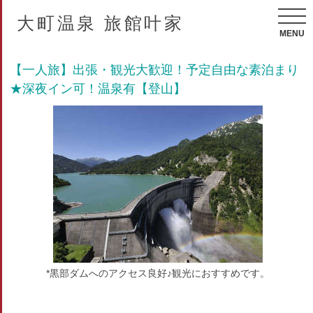
大町温泉 旅館叶家
MENU
【一人旅】出張・観光大歓迎！予定自由な素泊まり
★深夜イン可！温泉有【登山】
*黒部ダムへのアクセス良好♪観光におすすめです。