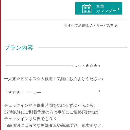
部屋種別
空室
カレンダー
和室
※すべて消費税 込・サービス料 込
部屋特徴
バス/トイレ/禁煙/インターネットができる部屋/洗浄機
付トイレ
プラン内容
┏━━━━━━━━━━━━━━━―…‥・★☆★┓
一人旅☆ビジネス☆大歓迎！気軽にお泊まりください♪
┗★☆★・・‥…―━━━━━━━━━━━━━━┛
チェックインやお食事時間を気にせずぶ～らぶら。
22時以降にご到着予定の方は事前にご連絡頂ければ、
チェックインは深夜でもＯＫ！
当館周辺には有名な黒部ダムや高瀬渓谷、青木湖など、