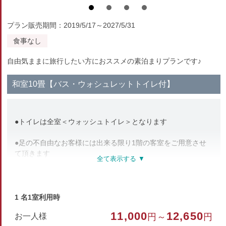
プラン販売期間：2019/5/17～2027/5/31
食事なし
自由気ままに旅行したい方におススメの素泊まりプランです♪
和室10畳【バス・ウォシュレットトイレ付】
●トイレは全室＜ウォッシュトイレ＞となります
●足の不自由なお客様には出来る限り1階の客室をご用意させ
て頂きます
ご希望がございましたら事前にお知らせくださいませ
●当館は全客室・館内 禁煙となっております
1 名1室利用時
●全室 無料wi-fiを完備しております。
11,000
12,650
お一人様
円～
円