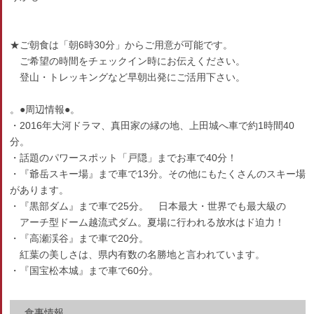
★ご朝食は「朝6時30分」からご用意が可能です。
ご希望の時間をチェックイン時にお伝えください。
登山・トレッキングなど早朝出発にご活用下さい。
。●周辺情報●。
・2016年大河ドラマ、真田家の縁の地、上田城へ車で約1時間40
分。
・話題のパワースポット「戸隠」までお車で40分！
・『爺岳スキー場』まで車で13分。その他にもたくさんのスキー場
があります。
・『黒部ダム』まで車で25分。 日本最大・世界でも最大級の
アーチ型ドーム越流式ダム。夏場に行われる放水はド迫力！
・『高瀬渓谷』まで車で20分。
紅葉の美しさは、県内有数の名勝地と言われています。
・『国宝松本城』まで車で60分。
食事情報