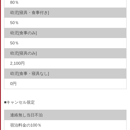
80％
幼児[寝具・食事付き]
50％
幼児[食事のみ]
50％
幼児[寝具のみ]
2,100円
幼児[食事・寝具なし]
0円
■キャンセル規定
連絡無し当日不泊
宿泊料金の100％