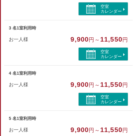
部屋種別
空室
カレンダー
和室
3 名1室利用時
部屋特徴
9,900
11,550
お一人様
円～
円
トイレ/禁煙/インターネットができる部屋/洗浄機付トイ
レ
空室
カレンダー
4 名1室利用時
9,900
11,550
お一人様
円～
円
空室
カレンダー
5 名1室利用時
9,900
11,550
お一人様
円～
円