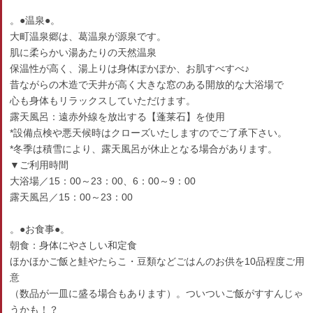
。●温泉●。
大町温泉郷は、葛温泉が源泉です。
肌に柔らかい湯あたりの天然温泉
保温性が高く、湯上りは身体ぽかぽか、お肌すべすべ♪
昔ながらの木造で天井が高く大きな窓のある開放的な大浴場で
心も身体もリラックスしていただけます。
露天風呂：遠赤外線を放出する【蓬莱石】を使用
*設備点検や悪天候時はクローズいたしますのでご了承下さい。
*冬季は積雪により、露天風呂が休止となる場合があります。
▼ご利用時間
大浴場／15：00～23：00、6：00～9：00
露天風呂／15：00～23：00
。●お食事●。
朝食：身体にやさしい和定食
ほかほかご飯と鮭やたらこ・豆類などごはんのお供を10品程度ご用
意
（数品が一皿に盛る場合もあります）。ついついご飯がすすんじゃ
うかも！？