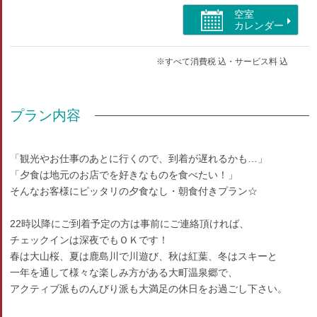
空室
カレンダー
※すべて消費税 込・サービス料 込
プラン内容
「観光やお仕事のあとに行くので、到着が遅れるかも…」
「夕食は地元のお店でを好きなものを食べたい！」
そんなお客様にピッタリの夕食なし・朝食付きプラン☆
22時以降にご到着予定の方は事前にご連絡頂ければ、
チェックインは深夜でもＯＫです！
春は大山桜、夏は鹿島川で川遊び、秋は紅葉、冬はスキーと
一年を通して様々な楽しみ方がある大町温泉郷で、
アクティブ派ものんびり派も大満足の休日をお過ごし下さい。