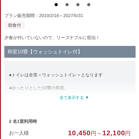
プラン販売期間：2010/2/18～2027/5/31
朝食付
夕食が付いていないので、リーズナブルに宿泊！
和室10畳【ウォッシュトイレ付】
●トイレは全室＜ウォッシュトイレ＞となります
●ゆったりとした10畳の和室。
●お部屋は2階以上に位置します。
●当館は全客室・館内 禁煙となっております
2 名1室利用時
●全室 無料wi-fiを完備しております。
10,450
12,100
お一人様
円～
円