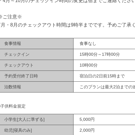
＊4月～10月のチェックイン時間の変更は宿までご連絡くださ
※ご注意※
7月・8月のチェックアウト時間は9時半までです。予めご了承
食事情報
食事なし
チェックイン
15時00分～17時00分
チェックアウト
10時00分
予約受付終了日時
宿泊日の2日前15時まで
泊数情報
このプランは最大2泊までの
■子供料金規定
小学生[大人に準ずる]
5,000円
幼児[寝具のみ]
2,000円