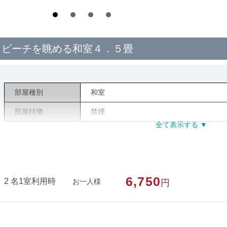
ビーチを眺める和室４．５畳
部屋種別
和室
部屋特徴
禁煙
6,750
2 名1室利用時
お一人様
円