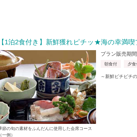
【1泊2食付き】新鮮獲れピチッ★海の幸満喫
プラン販売期間：20
朝食付
夕食
～新鮮ピチピチ
季節の旬の素材をふんだんに使用した会席コース
（一例）