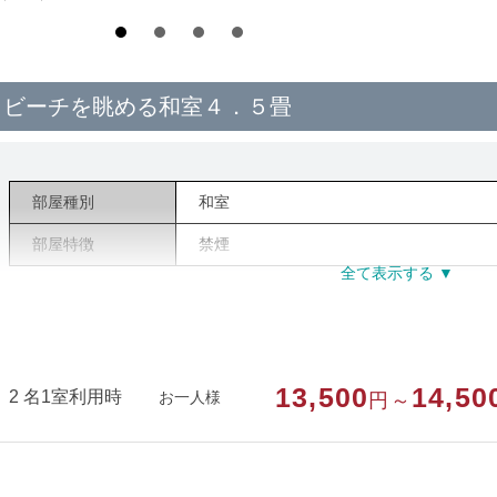
ビーチを眺める和室４．５畳
部屋種別
和室
部屋特徴
禁煙
13,500
14,50
2 名1室利用時
お一人様
円～