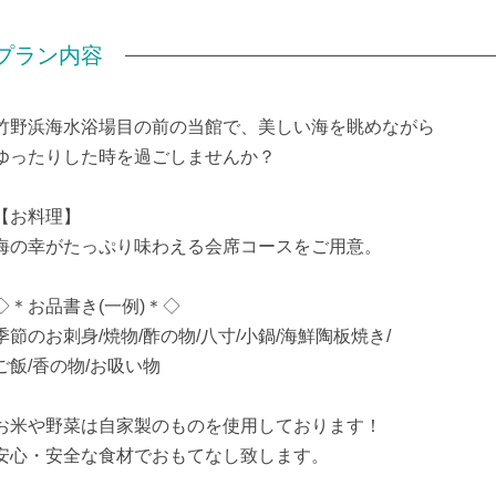
プラン内容
竹野浜海水浴場目の前の当館で、美しい海を眺めながら
ゆったりした時を過ごしませんか？
【お料理】
海の幸がたっぷり味わえる会席コースをご用意。
◇＊お品書き(一例)＊◇
季節のお刺身/焼物/酢の物/八寸/小鍋/海鮮陶板焼き/
ご飯/香の物/お吸い物
お米や野菜は自家製のものを使用しております！
安心・安全な食材でおもてなし致します。