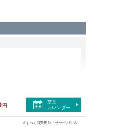
空室
0
円
カレンダー
※すべて消費税 込・サービス料 込