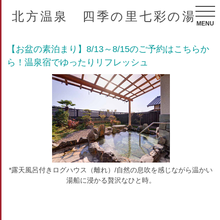
北方温泉 四季の里七彩の湯
MENU
【お盆の素泊まり】8/13～8/15のご予約はこちらか
ら！温泉宿でゆったりリフレッシュ
*露天風呂付きログハウス（離れ）/自然の息吹を感じながら温かい
湯船に浸かる贅沢なひと時。