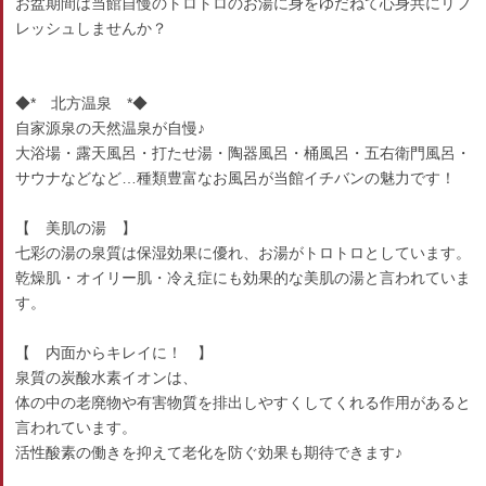
お盆期間は当館自慢のトロトロのお湯に身をゆだねて心身共にリフ
レッシュしませんか？
◆* 北方温泉 *◆
自家源泉の天然温泉が自慢♪
大浴場・露天風呂・打たせ湯・陶器風呂・桶風呂・五右衛門風呂・
サウナなどなど…種類豊富なお風呂が当館イチバンの魅力です！
【 美肌の湯 】
七彩の湯の泉質は保湿効果に優れ、お湯がトロトロとしています。
乾燥肌・オイリー肌・冷え症にも効果的な美肌の湯と言われていま
す。
【 内面からキレイに！ 】
泉質の炭酸水素イオンは、
体の中の老廃物や有害物質を排出しやすくしてくれる作用があると
言われています。
活性酸素の働きを抑えて老化を防ぐ効果も期待できます♪