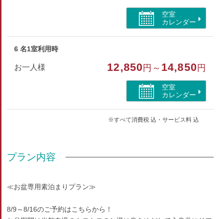
空室
カレンダー
6 名1室利用時
12,850
14,850
お一人様
円～
円
空室
カレンダー
※すべて消費税 込・サービス料 込
プラン内容
≪お盆専用素泊まりプラン≫
8/9～8/16のご予約はこちらから！