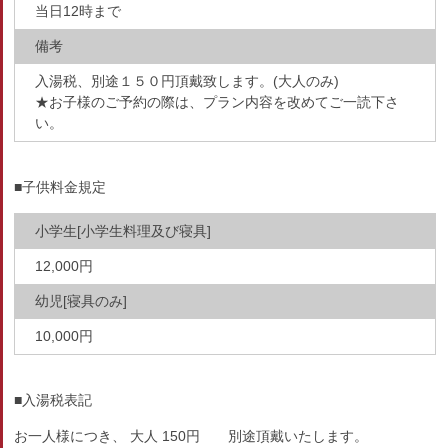
当日12時まで
備考
入湯税、別途１５０円頂戴致します。(大人のみ)
★お子様のご予約の際は、プラン内容を改めてご一読下さ
い。
■子供料金規定
小学生[小学生料理及び寝具]
12,000円
幼児[寝具のみ]
10,000円
■入湯税表記
お一人様につき、 大人 150円 別途頂戴いたします。