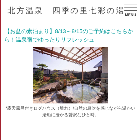
北方温泉 四季の里七彩の湯
MENU
【お盆の素泊まり】8/13～8/15のご予約はこちらか
ら！温泉宿でゆったりリフレッシュ
*露天風呂付きログハウス（離れ）/自然の息吹を感じながら温かい
湯船に浸かる贅沢なひと時。