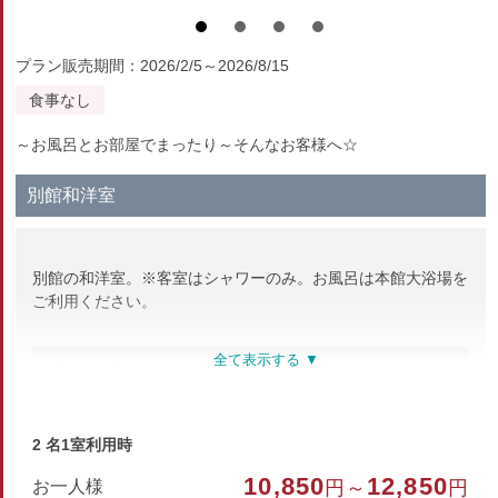
プラン販売期間：2026/2/5～2026/8/15
食事なし
～お風呂とお部屋でまったり～そんなお客様へ☆
別館和洋室
別館の和洋室。※客室はシャワーのみ。お風呂は本館大浴場を
ご利用ください。
部屋種別
和洋室
2 名1室利用時
部屋特徴
10,850
12,850
お一人様
円～
円
トイレ/禁煙/インターネットができる部屋/洗浄機付トイ