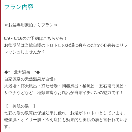
プラン内容
≪お盆専用素泊まりプラン≫
8/9～8/16のご予約はこちらから！
お盆期間は当館自慢のトロトロのお湯に身をゆだねて心身共にリフ
レッシュしませんか？
◆* 北方温泉 *◆
自家源泉の天然温泉が自慢♪
大浴場・露天風呂・打たせ湯・陶器風呂・桶風呂・五右衛門風呂・
サウナなどなど…種類豊富なお風呂が当館イチバンの魅力です！
【 美肌の湯 】
七彩の湯の泉質は保湿効果に優れ、お湯がトロトロとしています。
乾燥肌・オイリー肌・冷え症にも効果的な美肌の湯と言われていま
す。