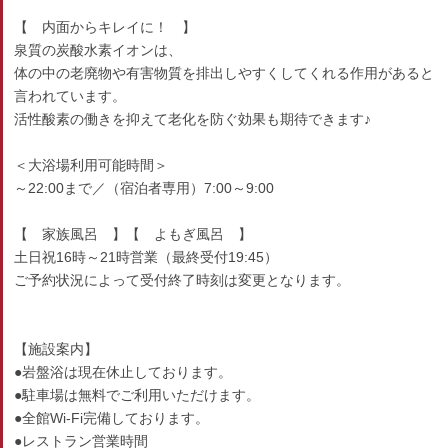
【 内面からキレイに！ 】
泉質の炭酸水素イオンは、
体の中の老廃物や有害物質を排出しやすくしてくれる作用があると
言われています。
活性酸素の働きを抑えて老化を防ぐ効果も期待できます♪
＜大浴場利用可能時間＞
～22:00まで／（宿泊者専用）7:00～9:00
【 家族風呂 】【 よもぎ風呂 】
土日祝16時～21時営業（最終受付19:45）
ご予約状況によって受付終了時刻は変更となります。
【施設案内】
●岩盤浴は現在休止しております。
●駐車場は無料でご利用いただけます。
●全館Wi-Fi完備しております。
●レストラン営業時間