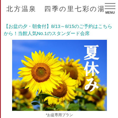
北方温泉 四季の里七彩の湯
MENU
【お盆の夕・朝食付】8/13～8/15のご予約はこちら
から！当館人気No.1のスタンダード会席
*お盆専用プラン