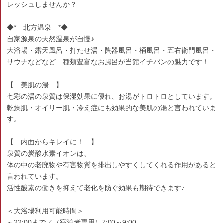
レッシュしませんか？
◆* 北方温泉 *◆
自家源泉の天然温泉が自慢♪
大浴場・露天風呂・打たせ湯・陶器風呂・桶風呂・五右衛門風呂・
サウナなどなど…種類豊富なお風呂が当館イチバンの魅力です！
【 美肌の湯 】
七彩の湯の泉質は保湿効果に優れ、お湯がトロトロとしています。
乾燥肌・オイリー肌・冷え症にも効果的な美肌の湯と言われていま
す。
【 内面からキレイに！ 】
泉質の炭酸水素イオンは、
体の中の老廃物や有害物質を排出しやすくしてくれる作用があると
言われています。
活性酸素の働きを抑えて老化を防ぐ効果も期待できます♪
＜大浴場利用可能時間＞
～22:00まで／（宿泊者専用）7:00～9:00