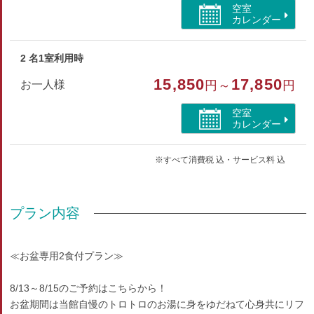
空室
カレンダー
2 名1室利用時
15,850
17,850
お一人様
円～
円
空室
カレンダー
※すべて消費税 込・サービス料 込
プラン内容
≪お盆専用2食付プラン≫
8/13～8/15のご予約はこちらから！
お盆期間は当館自慢のトロトロのお湯に身をゆだねて心身共にリフ