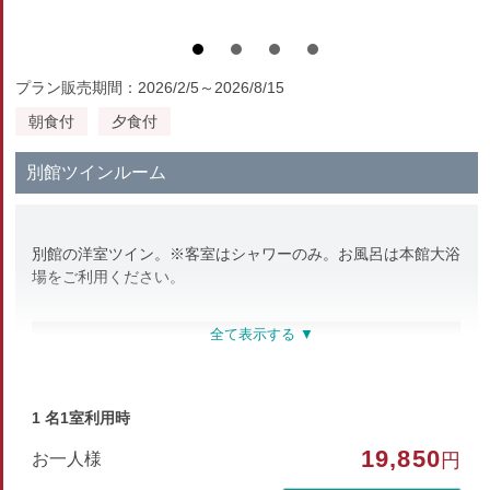
プラン販売期間：2026/2/5～2026/8/15
朝食付
夕食付
別館ツインルーム
別館の洋室ツイン。※客室はシャワーのみ。お風呂は本館大浴
場をご利用ください。
部屋種別
洋室（ツイン）
1 名1室利用時
部屋特徴
19,850
お一人様
円
トイレ/禁煙/インターネットができる部屋/洗浄機付トイ
レ/シャワーのみ