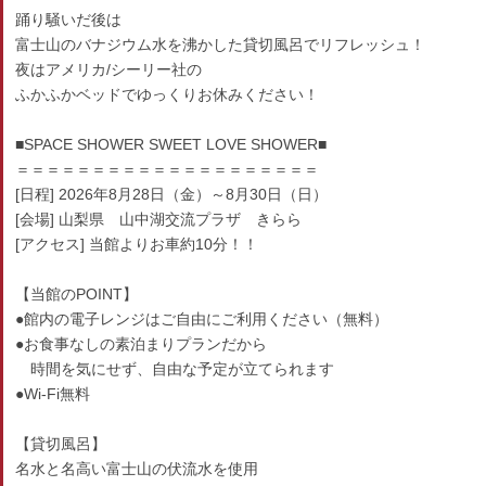
踊り騒いだ後は
富士山のバナジウム水を沸かした貸切風呂でリフレッシュ！
夜はアメリカ/シーリー社の
ふかふかベッドでゆっくりお休みください！
■SPACE SHOWER SWEET LOVE SHOWER■
＝＝＝＝＝＝＝＝＝＝＝＝＝＝＝＝＝＝＝＝
[日程] 2026年8月28日（金）～8月30日（日）
[会場] 山梨県 山中湖交流プラザ きらら
[アクセス] 当館よりお車約10分！！
【当館のPOINT】
●館内の電子レンジはご自由にご利用ください（無料）
●お食事なしの素泊まりプランだから
時間を気にせず、自由な予定が立てられます
●Wi-Fi無料
【貸切風呂】
名水と名高い富士山の伏流水を使用