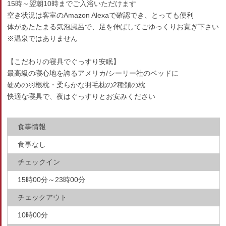
15時～翌朝10時までご入浴いただけます
空き状況は客室のAmazon Alexaで確認でき、とっても便利
体があたたまる気泡風呂で、足を伸ばしてごゆっくりお寛ぎ下さい
※温泉ではありません
【こだわりの寝具でぐっすり安眠】
最高級の寝心地を誇るアメリカ/シーリー社のベッドに
硬めの羽根枕・柔らかな羽毛枕の2種類の枕
快適な寝具で、夜はぐっすりとお安みください
食事情報
食事なし
チェックイン
15時00分～23時00分
チェックアウト
10時00分