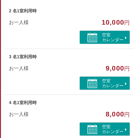
あなたの日頃の疲れを癒してくれます。
また冬期には和室にコタツを設置しております。
2 名1室利用時
10,000
お一人様
円
※室内は禁煙です。（3Fテラスに喫煙所がございます）
空室
カレンダー
部屋種別
和洋室
3 名1室利用時
部屋特徴
9,000
お一人様
円
バス/トイレ/禁煙/インターネットができる部屋
空室
カレンダー
4 名1室利用時
8,000
お一人様
円
空室
カレンダー