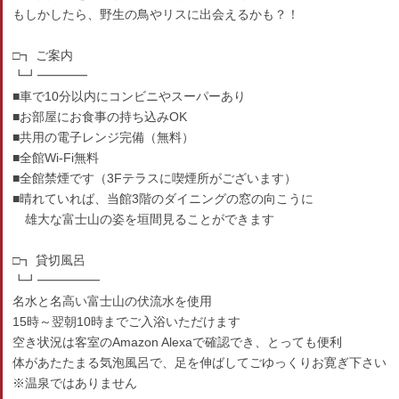
もしかしたら、野生の鳥やリスに出会えるかも？！
□┓ ご案内
┗┛━━━━
■車で10分以内にコンビニやスーパーあり
■お部屋にお食事の持ち込みOK
■共用の電子レンジ完備（無料）
■全館Wi-Fi無料
■全館禁煙です（3Fテラスに喫煙所がございます）
■晴れていれば、当館3階のダイニングの窓の向こうに
雄大な富士山の姿を垣間見ることができます
□┓ 貸切風呂
┗┛━━━━━
名水と名高い富士山の伏流水を使用
15時～翌朝10時までご入浴いただけます
空き状況は客室のAmazon Alexaで確認でき、とっても便利
体があたたまる気泡風呂で、足を伸ばしてごゆっくりお寛ぎ下さい
※温泉ではありません