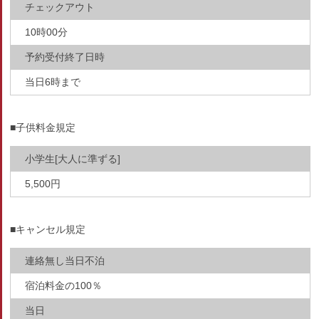
チェックアウト
10時00分
予約受付終了日時
当日6時まで
■子供料金規定
小学生[大人に準ずる]
5,500円
■キャンセル規定
連絡無し当日不泊
宿泊料金の100％
当日