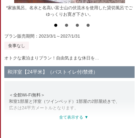
*家族風呂。名水と名高い富士山の伏流水を使用した貸切風呂でご
ゆっくりお寛ぎ下さい。
プラン販売期間：2023/3/1～2027/1/31
食事なし
オトクな素泊まりプラン！自由気ままな休日を…
和洋室【24平米】（バストイレ付/禁煙）
＜全館Wi-Fi無料＞
和室1部屋と洋室（ツインベッド）1部屋の2部屋続きで、
広さは24平方メートルとなります。
最高級の寝心地を誇るアメリカ/シーリー社のベッドや
硬めの羽根枕・柔らかな羽毛枕の2種類の枕が、
あなたの日頃の疲れを癒してくれます。