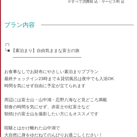
※すべて消費税 込・サービス料 込
プラン内容
┌┐
└■ 【素泊まり】自由気ままな富士の旅
━━━━━━━━━━━━━━━━
お食事なしでお財布にやさしい素泊まりププラン
最終チェックイン23時まで＆貸切風呂は夜中でも入浴OK
時間を気にせず自由に予定が立てられます
周辺には富士山・山中湖・忍野八海など見どころ満載
朝食の時間を気にせず、赤富士や紅富士など
朝焼けの富士山を撮影したい方にもオススメです
喧騒とはかけ離れた山中湖で
大自然に身をゆだねてのんびりお過ごしください！