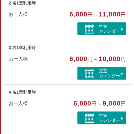
また冬期には和室にコタツを設置しております。
2 名1室利用時
6,000
11,000
お一人様
円～
円
※室内は禁煙です。（3Fテラスに喫煙所がございます）
空室
カレンダー
部屋種別
和洋室
3 名1室利用時
部屋特徴
6,000
10,000
お一人様
円～
円
バス/トイレ/禁煙/インターネットができる部屋
空室
カレンダー
4 名1室利用時
6,000
9,000
お一人様
円～
円
空室
カレンダー