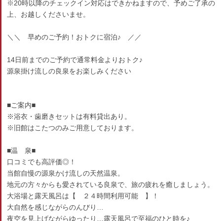
※20時以降のチェックイン対応はできかねますので、予めご了承の
上、お越しくださいませ。
＼＼ 早めのご予約！おトクに宿泊♪ ／／
14日前までのご予約で通常料金よりおトク♪
源泉掛け流しの良泉をお楽しみください
■ご案内■
※浴衣・歯磨きセットは有料貸出あり。
※旧館はこたつのみご用意しております。
■温 泉■
口コミでも高評価◎！
当館自慢の源泉かけ流しの天然温泉。
地元の方々からも愛されている良泉で、旅の疲れを癒しましょう。
大浴場と露天風呂は【 ２４時間利用可能 】！
大自然を感じながらのんびり…
夜空を見上げながらゆったり…露天風呂で至福のひと時を♪