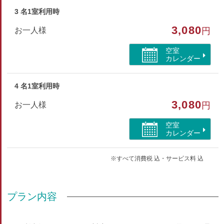
せ。夏場は【 扇風機 】、冬場は【 こたつ 】でご対応い
3 名1室利用時
たします。
3,080
お一人様
円
部屋種別
空室
カレンダー
和室
4 名1室利用時
部屋特徴
3,080
お一人様
円
禁煙/インターネットができる部屋
空室
カレンダー
※すべて消費税 込・サービス料 込
プラン内容