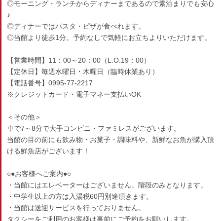
◎モーニング・ランチからディナーまであるので素泊まりでも安心
♪
◎ディナーではパスタ・ピザが食べれます。
◎当館より徒歩1分。予約なしで気軽にお立ちよりいただけます。
【営業時間】11：00～20：00（L.O.19：00）
【定休日】毎週水曜日・木曜日（臨時休業あり）
【電話番号】0995-77-2217
※クレジットカード・電子マネー支払いOK
＜その他＞
車で7～8分で大手コンビニ・ファミレスがございます。
当館の目の前にも飲み物・お菓子・調味料や、新鮮なお魚が購入頂
ける鮮魚店がございます！
○●お客様へご案内●○
・当館にはエレベーターはございません。階段のみとなります。
・中学生以上の方は入湯税60円別途頂きます。
・当館は送迎サービスを行っておりません。
タクシーをご利用のお客様は事前にご予約をお願いします。