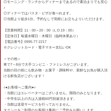
◎モーニング・ランチからディナーまであるので素泊まりでも安心
♪
◎ディナーではパスタ・ピザが食べれます。
◎当館より徒歩1分。予約なしで気軽にお立ちよりいただけます。
【営業時間】11：00～20：00（L.O.19：00）
【定休日】毎週水曜日・木曜日（臨時休業あり）
【電話番号】0995-77-2217
※クレジットカード・電子マネー支払いOK
＜その他＞
車で7～8分で大手コンビニ・ファミレスがございます。
当館の目の前にも飲み物・お菓子・調味料や、新鮮なお魚が購入頂
ける鮮魚店がございます！
○●お客様へご案内●○
・当館にはエレベーターはございません。階段のみとなります。
・中学生以上の方は入湯税60円別途頂きます。
・当館は送迎サービスを行っておりません。
タクシーをご利用のお客様は事前にご予約をお願いします。