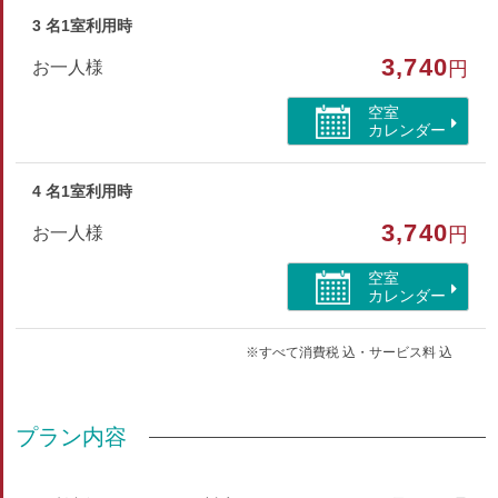
3 名1室利用時
和室
3,740
お一人様
円
部屋特徴
空室
禁煙/インターネットができる部屋
カレンダー
4 名1室利用時
3,740
お一人様
円
空室
カレンダー
※すべて消費税 込・サービス料 込
プラン内容