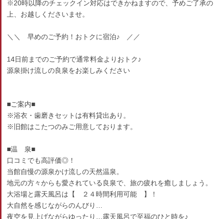
※20時以降のチェックイン対応はできかねますので、予めご了承の
上、お越しくださいませ。
＼＼ 早めのご予約！おトクに宿泊♪ ／／
14日前までのご予約で通常料金よりおトク♪
源泉掛け流しの良泉をお楽しみください
■ご案内■
※浴衣・歯磨きセットは有料貸出あり。
※旧館はこたつのみご用意しております。
■温 泉■
口コミでも高評価◎！
当館自慢の源泉かけ流しの天然温泉。
地元の方々からも愛されている良泉で、旅の疲れを癒しましょう。
大浴場と露天風呂は【 ２４時間利用可能 】！
大自然を感じながらのんびり…
夜空を見上げながらゆったり…露天風呂で至福のひと時を♪