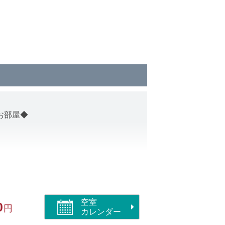
お部屋◆
ックイン～アウトまでの間ご利用いた
空室
0
円
。
カレンダー