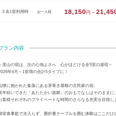
部屋種別
和室
18,150
21,45
3 名1室利用時
お一人様
円～
部屋特徴
禁煙/インターネットができる部屋
プラン内容
～里山の宿は、次の心地よさへ 心がほどける全5室の湯宿～
2026年4月～1室増の合計5タイプに！
山懐に抱かれた集落にある茅葺き屋根の古民家の宿。
長年紡いできた「あたたかい故郷」のおもてなしはそのままに
お客様それぞれのプライベートな時間のさらなる充実を目指し
個室食事処で水入らず、囲炉裏テーブルを囲む体験はここだけ