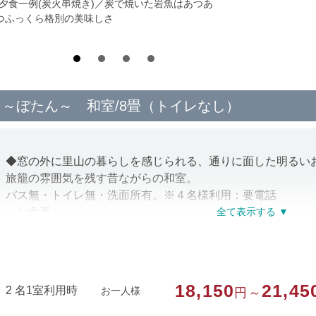
*夕食一例(炭火串焼き)／炭で焼いた岩魚はあつあ
つふっくら格別の美味しさ
～ぼたん～ 和室/8畳（トイレなし）
◆窓の外に里山の暮らしを感じられる、通りに面した明るい
旅籠の雰囲気を残す昔ながらの和室。
バス無・トイレ無・洗面所有。※４名様利用：要電話
＜お食事＞
朝夕個室食事処。
＜温泉＞
「またたびの湯」「えんじゅの湯」の二つのお風呂をチェ
だけます。
18,150
21,45
2 名1室利用時
お一人様
円～
貸切利用等については、チェックイン時にご案内いたします