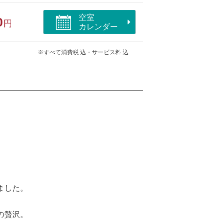
空室
0
円
カレンダー
※すべて消費税 込・サービス料 込
、
ました。
の贅沢。