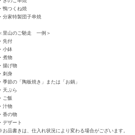
・きのこ串焼
・鴨つくね焼
・分家特製団子串焼
＜里山のご馳走 一例＞
・先付
・小鉢
・煮物
・揚げ物
・刺身
・季節の「陶板焼き」または「お鍋」
・天ぷら
・ご飯
・汁物
・香の物
・デザート
※お品書きは、仕入れ状況により変わる場合がございます。