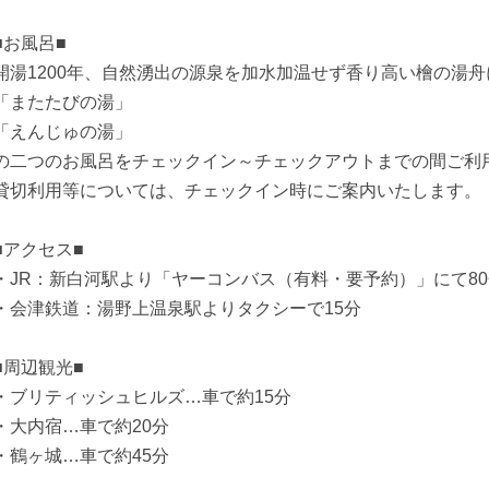
■お風呂■
開湯1200年、自然湧出の源泉を加水加温せず香り高い檜の湯
「またたびの湯」
「えんじゅの湯」
の二つのお風呂をチェックイン～チェックアウトまでの間ご利
貸切利用等については、チェックイン時にご案内いたします。
■アクセス■
・JR：新白河駅より「ヤーコンバス（有料・要予約）」にて80
・会津鉄道：湯野上温泉駅よりタクシーで15分
■周辺観光■
・ブリティッシュヒルズ…車で約15分
・大内宿…車で約20分
・鶴ヶ城…車で約45分