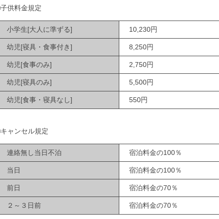
■子供料金規定
小学生[大人に準ずる]
10,230円
幼児[寝具・食事付き]
8,250円
幼児[食事のみ]
2,750円
幼児[寝具のみ]
5,500円
幼児[食事・寝具なし]
550円
■キャンセル規定
連絡無し当日不泊
宿泊料金の100％
当日
宿泊料金の100％
前日
宿泊料金の70％
２～３日前
宿泊料金の70％