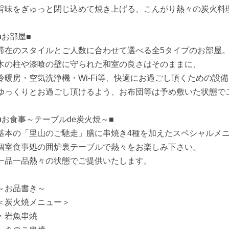
旨味をぎゅっと閉じ込めて焼き上げる、こんがり熱々の炭火料
■お部屋■
滞在のスタイルとご人数に合わせて選べる全5タイプのお部屋
木の柱や漆喰の壁に守られた和室の良さはそのままに、
冷暖房・空気洗浄機・Wi-Fi等、快適にお過ごし頂くための設
ゆっくりとお過ごし頂けるよう、お布団等は予め敷いた状態で
■お食事～テーブルde炭火焼～■
基本の「里山のご馳走」膳に串焼き4種を加えたスペシャルメ
個室食事処の囲炉裏テーブルで熱々をお楽しみ下さい。
一品一品熱々の状態でご提供いたします。
～お品書き～
＜炭火焼メニュー＞
・岩魚串焼