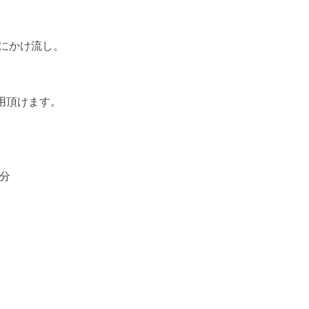
舟にかけ流し。
用頂けます。
分