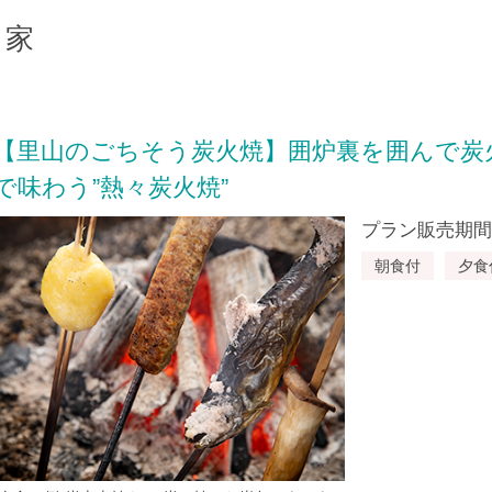
分家
【里山のごちそう炭火焼】囲炉裏を囲んで炭
で味わう”熱々炭火焼”
プラン販売期間：20
朝食付
夕食