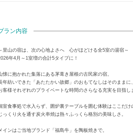
部屋種別
和室
部屋特徴
禁煙/山が見える
プラン内容
～里山の宿は、次の心地よさへ 心がほどける全5室の湯宿～
2026年4月～1室増の合計5タイプに！
山懐に抱かれた集落にある茅葺き屋根の古民家の宿。
長年紡いできた「あたたかい故郷」のおもてなしはそのままに
お客様それぞれのプライベートな時間のさらなる充実を目指し
個室食事処で水入らず、囲炉裏テーブルを囲む体験はここだけ
じっくり火を通す炭火串焼は熱々ふっくら格別の美味しさ。
メインはご当地ブランド「福島牛」を陶板焼きで。