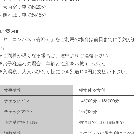
・大内宿…車で約20分
・鶴ヶ城…車で約45分
■ご案内■
「ヤーコンバス（有料）」をご利用の場合は前日までに予約が
い。
※ご到着が遅くなる場合は、途中よりご連絡下さい。
※お子様連れの場合、年齢と性別をお教え下さい。
※入湯税、大人おひとり様につき別途150円お支払い下さい。
食事情報
朝食付/夕食付
チェックイン
14時00分～18時00分
チェックアウト
10時00分
予約受付終了日時
宿泊日の1日前18時まで
泊数情報
このプランは最大3泊までの