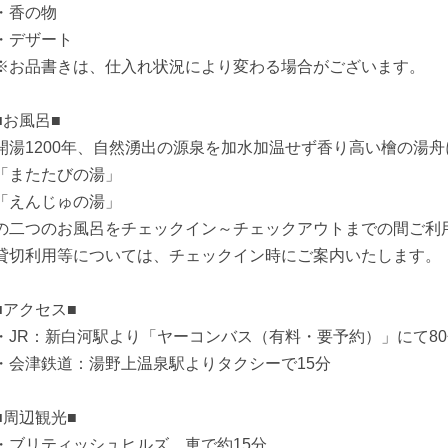
・香の物
・デザート
※お品書きは、仕入れ状況により変わる場合がございます。
■お風呂■
開湯1200年、自然湧出の源泉を加水加温せず香り高い檜の湯
「またたびの湯」
「えんじゅの湯」
の二つのお風呂をチェックイン～チェックアウトまでの間ご利
貸切利用等については、チェックイン時にご案内いたします。
■アクセス■
・JR：新白河駅より「ヤーコンバス（有料・要予約）」にて80
・会津鉄道：湯野上温泉駅よりタクシーで15分
■周辺観光■
・ブリティッシュヒルズ…車で約15分