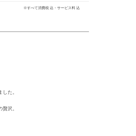
※すべて消費税 込・サービス料 込
、
ました。
の贅沢。