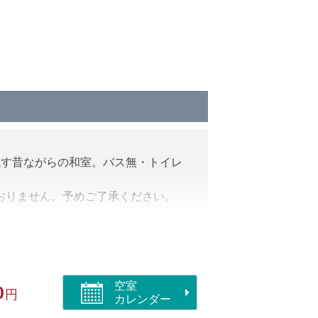
残す昔ながらの和室。バス無・トイレ
おりません。予めご了承ください。
ックイン～アウトまでの間ご利用いた
空室
0
円
カレンダー
す。