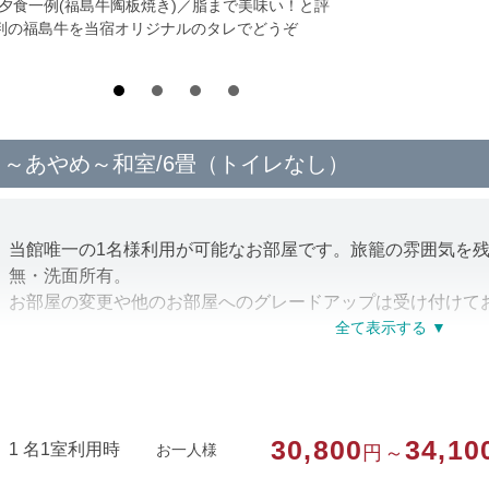
*夕食一例(福島牛陶板焼き)／脂まで美味い！と評
判の福島牛を当宿オリジナルのタレでどうぞ
～あやめ～和室/6畳（トイレなし）
当館唯一の1名様利用が可能なお部屋です。旅籠の雰囲気を
無・洗面所有。
お部屋の変更や他のお部屋へのグレードアップは受け付けて
＜お食事＞
・朝夕ともに個室食事処にて。
＜温泉＞
・「またたびの湯」「えんじゅの湯」の二つのお風呂をチェ
30,800
34,10
1 名1室利用時
お一人様
円～
だけます。
・貸切利用等については、チェックイン時にご案内いたしま