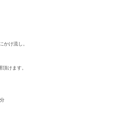
舟にかけ流し。
用頂けます。
分