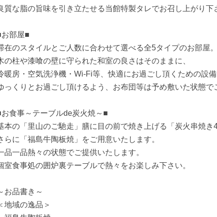
良質な脂の旨味を引き立たせる当館特製タレでお召し上がり下
■お部屋■
滞在のスタイルとご人数に合わせて選べる全5タイプのお部屋
木の柱や漆喰の壁に守られた和室の良さはそのままに、
冷暖房・空気洗浄機・Wi-Fi等、快適にお過ごし頂くための設
ゆっくりとお過ごし頂けるよう、お布団等は予め敷いた状態で
■お食事～テーブルde炭火焼～■
基本の「里山のご馳走」膳に目の前で焼き上げる「炭火串焼き
さらに「福島牛陶板焼」をご用意いたします。
一品一品熱々の状態でご提供いたします。
個室食事処の囲炉裏テーブルで熱々をお楽しみ下さい。
～お品書き～
＜地域の逸品＞