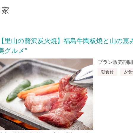
分家
【里山の贅沢炭火焼】福島牛陶板焼と山の恵
美グルメ”
プラン販売期間：20
朝食付
夕食