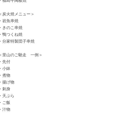
・福島牛陶板焼
＜炭火焼メニュー＞
・岩魚串焼
・きのこ串焼
・鴨つくね焼
・分家特製団子串焼
＜里山のご馳走 一例＞
・先付
・小鉢
・煮物
・揚げ物
・刺身
・天ぷら
・ご飯
・汁物