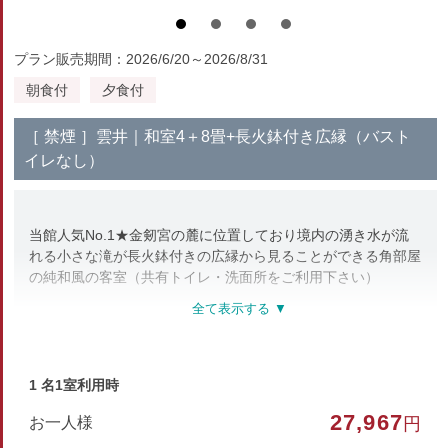
プラン販売期間：2026/6/20～2026/8/31
朝食付
夕食付
［ 禁煙 ］雲井｜和室4＋8畳+長火鉢付き広縁（バスト
イレなし）
当館人気No.1★金剱宮の麓に位置しており境内の湧き水が流
れる小さな滝が長火鉢付きの広縁から見ることができる角部屋
の純和風の客室（共有トイレ・洗面所をご利用下さい）
部屋種別
和室
1 名1室利用時
部屋特徴
27,967
お一人様
円