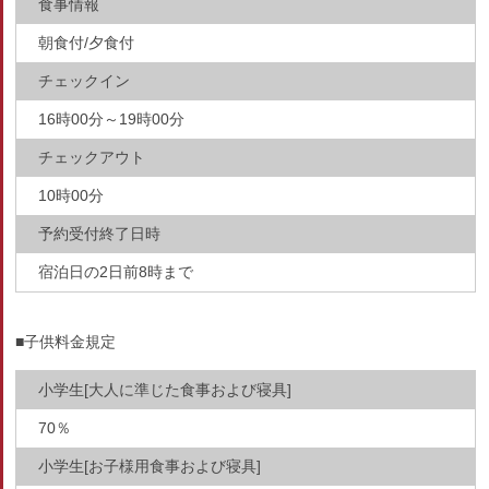
食事情報
朝食付/夕食付
チェックイン
16時00分～19時00分
チェックアウト
10時00分
予約受付終了日時
宿泊日の2日前8時まで
■子供料金規定
小学生[大人に準じた食事および寝具]
70％
小学生[お子様用食事および寝具]