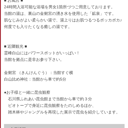
■ お風呂 ■
24時間入浴可能な浴場を男女1箇所づつご用意しております。
当館の湯は、裏山の金剱宮の湧き水を使用した「鉱泉」です。
肌なじみがよい柔らかい湯で、湯上りはお肌つるつるポッカポカ♪
何度でも入りたくなる癒しの湯です。
■ 近隣観光 ■
霊峰白山にはパワースポットがいっぱい！
当館を拠点に是非お参り下さい。
金剱宮 （きんけんぐう）：当館すぐ横
白山比め神社：当館から車で約5分
●お子様と一緒に昆虫観察
石川県ふれあい昆虫館まで当館から車で約３分
ビオトープで身近に昆虫観察をたのしめるほか、
雑木林やジャングルを再現した展示で昆虫を紹介しています。