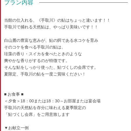
プラン内容
当館の仕入れる、《手取川》の鮎はちょっと違います！！
手取川で捕れる天然鮎は、やっぱり美味いです！！
白山麓の豊富な恵みが、鮎の餌である水コケを育み
そのコケを食べる手取川の鮎は、
珪藻の香り・スイカを食べたときのような
爽やかな香りがするのが特徴です。
そんな鮎をしっかり使った、鮎づくしの会席です。
夏限定、手取川の鮎を一度ご賞味ください！
■ お食事 ■
＜夕食＞18：00または18：30～お部屋または宴会場
手取川の天然鮎を存分に味わえる夏季限定の
「鮎づくし会席」をご用意致します
▼お献立一例