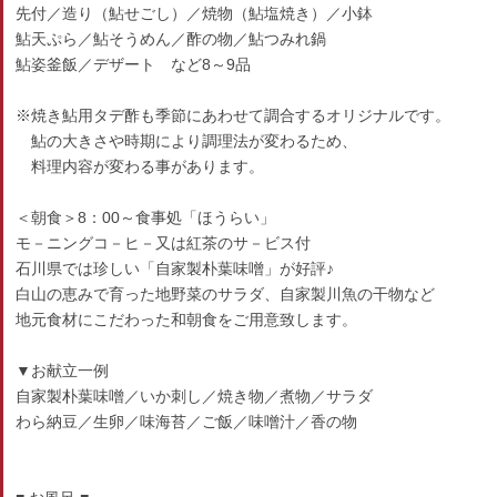
先付／造り（鮎せごし）／焼物（鮎塩焼き）／小鉢
鮎天ぷら／鮎そうめん／酢の物／鮎つみれ鍋
鮎姿釜飯／デザート など8～9品
※焼き鮎用タデ酢も季節にあわせて調合するオリジナルです。
鮎の大きさや時期により調理法が変わるため、
料理内容が変わる事があります。
＜朝食＞8：00～食事処「ほうらい」
モ－ニングコ－ヒ－又は紅茶のサ－ビス付
石川県では珍しい「自家製朴葉味噌」が好評♪
白山の恵みで育った地野菜のサラダ、自家製川魚の干物など
地元食材にこだわった和朝食をご用意致します。
▼お献立一例
自家製朴葉味噌／いか刺し／焼き物／煮物／サラダ
わら納豆／生卵／味海苔／ご飯／味噌汁／香の物