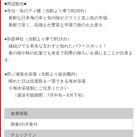
■周辺観光■
●寺泊・魚のアメ横（当館より車で約20分）
新鮮な日本海の幸と旬の味がズラリと並ぶ魚の市場。
新鮮で安く、品揃えが豊富な市場で旅のお土産を…
●弥彦神社（当館より車で約15分）
縁結びでも有名な言わずと知れたパワースポット！
春の桜や秋の紅葉でも有名で四季の移ろいを感じることが出来ま
す。
●田ノ浦海水浴場（当館より徒歩圏内）
晴れた日は佐渡島を一望できる海水浴場
※海水浴規制にご注意ください
（遊泳可能期間：7月中旬～8月下旬）
食事情報
朝食付/夕食付
チェックイン