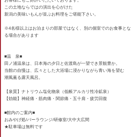
お客様にもご好評いただいております。
この土地ならではの演出を心がけた
新潟の美味いもんが並ぶお料理をご堪能下さい。
※4名様以上はお泊まりの部屋ではなく、別の個室でのお食事とな
る場合があります
■温 泉■
田ノ浦温泉は、日本海の夕日と佐渡島が一望でき景観豊か。
当館の自慢は、広々とした大浴場に浸かりながら青い海を望む
潮風薫る露天風呂。
【泉質】ナトリウム塩化物泉（低帳アルカリ性冷鉱泉）
【効能】神経痛・筋肉痛・関節痛・五十肩・疲労回復
■館内のご案内■
おみやげ処/バーラウンジ/研修室/大中大広間
★駐車場は無料です