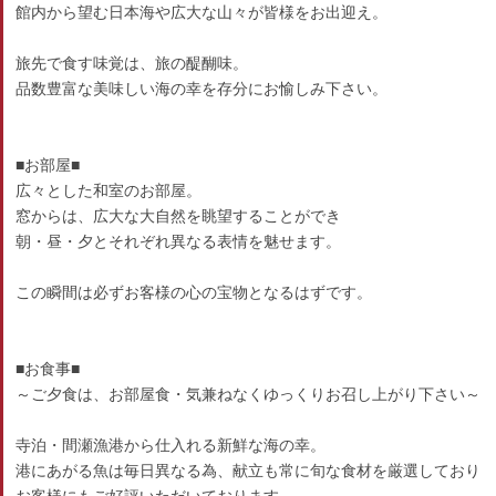
館内から望む日本海や広大な山々が皆様をお出迎え。
旅先で食す味覚は、旅の醍醐味。
品数豊富な美味しい海の幸を存分にお愉しみ下さい。
■お部屋■
広々とした和室のお部屋。
窓からは、広大な大自然を眺望することができ
朝・昼・夕とそれぞれ異なる表情を魅せます。
この瞬間は必ずお客様の心の宝物となるはずです。
■お食事■
～ご夕食は、お部屋食・気兼ねなくゆっくりお召し上がり下さい～
寺泊・間瀬漁港から仕入れる新鮮な海の幸。
港にあがる魚は毎日異なる為、献立も常に旬な食材を厳選しており