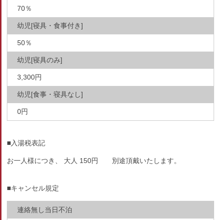
70％
幼児[寝具・食事付き]
50％
幼児[寝具のみ]
3,300円
幼児[食事・寝具なし]
0円
■入湯税表記
お一人様につき、 大人 150円 別途頂戴いたします。
■キャンセル規定
連絡無し当日不泊