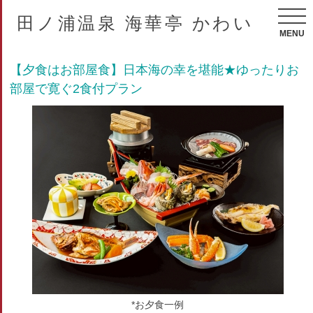
田ノ浦温泉 海華亭 かわい
MENU
【夕食はお部屋食】日本海の幸を堪能★ゆったりお
部屋で寛ぐ2食付プラン
*お夕食一例