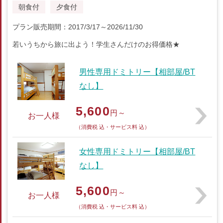
朝食付
夕食付
プラン販売期間：2017/3/17～2026/11/30
若いうちから旅に出よう！学生さんだけのお得価格★
男性専用ドミトリー【相部屋/BT
なし】
5,600
円～
お一人様
（消費税 込・サービス料 込）
女性専用ドミトリー【相部屋/BT
なし】
5,600
円～
お一人様
（消費税 込・サービス料 込）