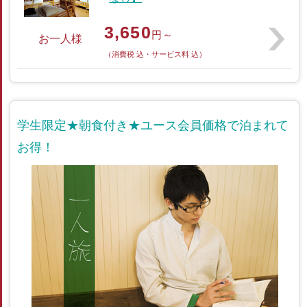
3,650
円～
お一人様
（消費税 込・サービス料 込）
学生限定★朝食付き★ユース会員価格で泊まれて
お得！