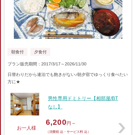
朝食付
夕食付
プラン販売期間：2017/3/17～2026/11/30
日替わりだから連泊でも飽きがない♪朝夕宿でゆっくり食べたい
方に★
男性専用ドミトリー【相部屋/BT
なし】
6,200
円～
お一人様
（消費税 込・サービス料 込）