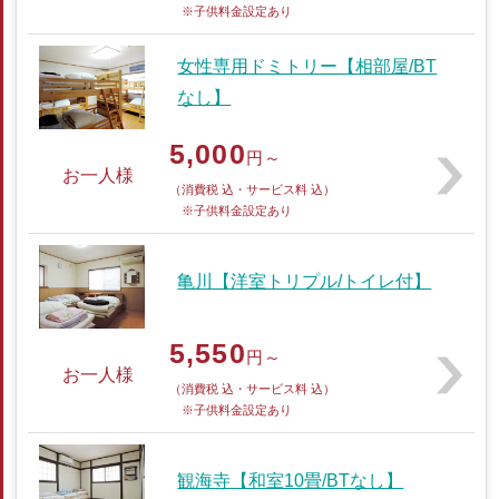
※子供料金設定あり
女性専用ドミトリー【相部屋/BT
なし】
5,000
円～
お一人様
（消費税 込・サービス料 込）
※子供料金設定あり
亀川【洋室トリプル/トイレ付】
5,550
円～
お一人様
（消費税 込・サービス料 込）
※子供料金設定あり
観海寺【和室10畳/BTなし】