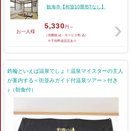
観海寺【和室10畳/BTなし】
5,330
円～
お一人様
（消費税 込・サービス料 込）
※子供料金設定あり
鉄輪といえば温泉でしょ！温泉マイスターの主人
が案内する＜街並みガイド付温泉ツアー＞付き
♪（朝食付）