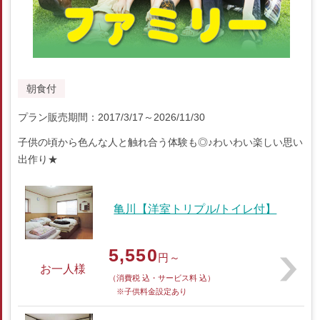
朝食付
プラン販売期間：2017/3/17～2026/11/30
子供の頃から色んな人と触れ合う体験も◎♪わいわい楽しい思い
出作り★
亀川【洋室トリプル/トイレ付】
5,550
円～
お一人様
（消費税 込・サービス料 込）
※子供料金設定あり