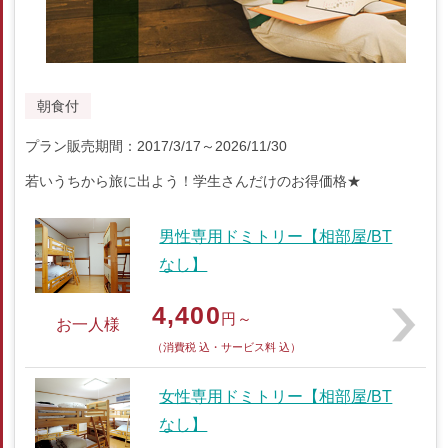
朝食付
プラン販売期間：2017/3/17～2026/11/30
若いうちから旅に出よう！学生さんだけのお得価格★
男性専用ドミトリー【相部屋/BT
なし】
4,400
円～
お一人様
（消費税 込・サービス料 込）
女性専用ドミトリー【相部屋/BT
なし】