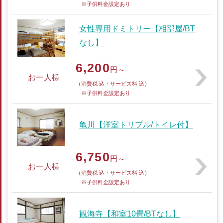
※子供料金設定あり
女性専用ドミトリー【相部屋/BT
なし】
6,200
円～
お一人様
（消費税 込・サービス料 込）
※子供料金設定あり
亀川【洋室トリプル/トイレ付】
6,750
円～
お一人様
（消費税 込・サービス料 込）
※子供料金設定あり
観海寺【和室10畳/BTなし】