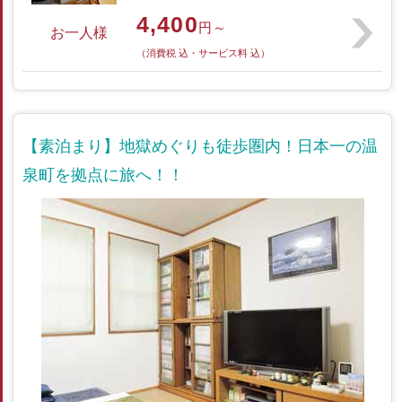
4,400
円～
お一人様
（消費税 込・サービス料 込）
【素泊まり】地獄めぐりも徒歩圏内！日本一の温
泉町を拠点に旅へ！！