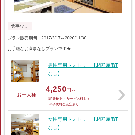
食事なし
プラン販売期間：2017/3/17～2026/11/30
お手軽なお食事なしプランです★
男性専用ドミトリー【相部屋/BT
なし】
4,250
円～
お一人様
（消費税 込・サービス料 込）
※子供料金設定あり
女性専用ドミトリー【相部屋/BT
なし】