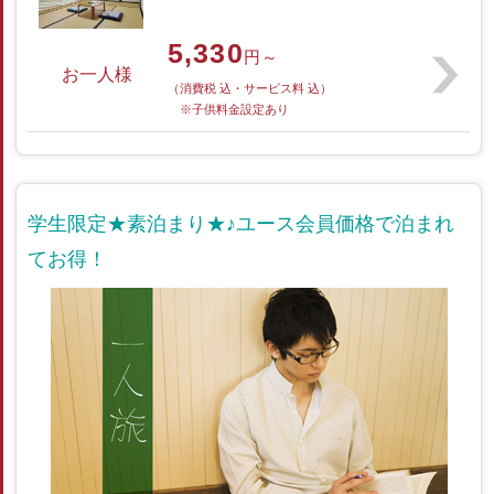
5,330
円～
お一人様
（消費税 込・サービス料 込）
※子供料金設定あり
学生限定★素泊まり★♪ユース会員価格で泊まれ
てお得！