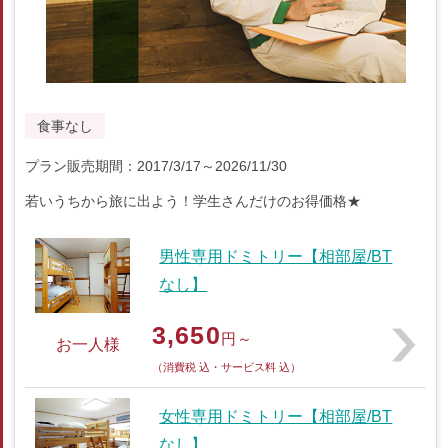
食事なし
プラン販売期間：2017/3/17～2026/11/30
若いうちから旅に出よう！学生さんだけのお得価格★
男性専用ドミトリー【相部屋/BT
なし】
3,650
円～
お一人様
（消費税 込・サービス料 込）
女性専用ドミトリー【相部屋/BT
なし】