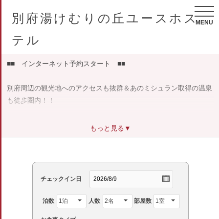
別府湯けむりの丘ユースホス
MENU
テル
■■ インターネット予約スタート ■■
別府周辺の観光地へのアクセスも抜群＆あのミシュラン取得の温泉
も徒歩圏内！！
宿で仲良くなった人と巡ってみるのもユースホステルならでは♪
もっと見る▼
気ままな1人旅・いつもと違う旅のスタートを当館で！
チェックイン日
泊数
人数
部屋数