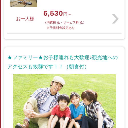
6,530
円～
お一人様
（消費税 込・サービス料 込）
※子供料金設定あり
★ファミリー★お子様連れも大歓迎♪観光地への
アクセスも抜群です！！（朝食付）