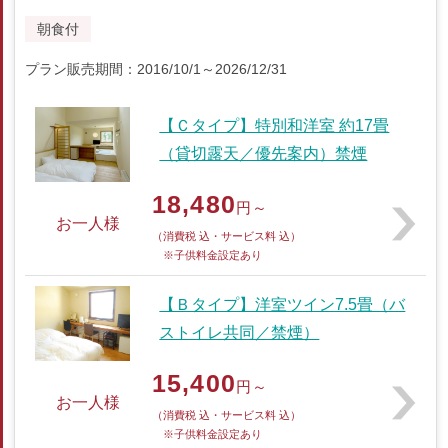
朝食付
プラン販売期間：2016/10/1～2026/12/31
【Ｃタイプ】特別和洋室 約17畳
（貸切露天／優先案内）禁煙
18,480
円～
お一人様
（消費税 込・サービス料 込）
※子供料金設定あり
【Ｂタイプ】洋室ツイン7.5畳（バ
ストイレ共同／禁煙）
15,400
円～
お一人様
（消費税 込・サービス料 込）
※子供料金設定あり