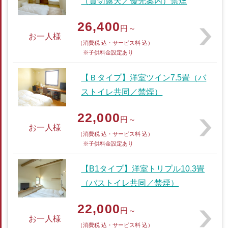
（貸切露天／優先案内）禁煙
26,400
円～
お一人様
（消費税 込・サービス料 込）
※子供料金設定あり
【Ｂタイプ】洋室ツイン7.5畳（バ
ストイレ共同／禁煙）
22,000
円～
お一人様
（消費税 込・サービス料 込）
※子供料金設定あり
【B1タイプ】洋室トリプル10.3畳
（バストイレ共同／禁煙）
22,000
円～
お一人様
（消費税 込・サービス料 込）