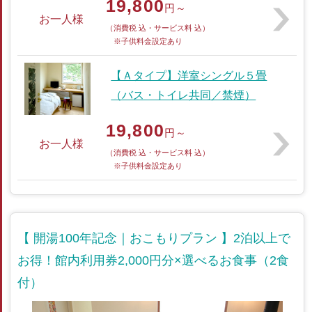
19,800
円～
お一人様
（消費税 込・サービス料 込）
※子供料金設定あり
【Ａタイプ】洋室シングル５畳
（バス・トイレ共同／禁煙）
19,800
円～
お一人様
（消費税 込・サービス料 込）
※子供料金設定あり
【 開湯100年記念｜おこもりプラン 】2泊以上で
お得！館内利用券2,000円分×選べるお食事（2食
付）