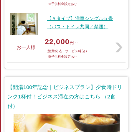
※子供料金設定あり
【Ａタイプ】洋室シングル５畳
（バス・トイレ共同／禁煙）
22,000
円～
お一人様
（消費税 込・サービス料 込）
※子供料金設定あり
【開湯100年記念｜ビジネスプラン】夕食時ドリ
ンク1杯付！ビジネス滞在の方はこちら （2食
付）