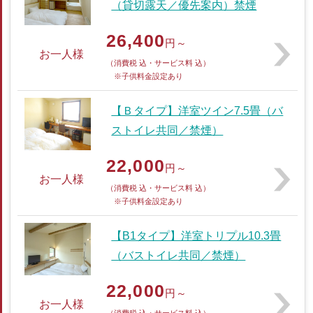
（貸切露天／優先案内）禁煙
26,400
円～
お一人様
（消費税 込・サービス料 込）
※子供料金設定あり
【Ｂタイプ】洋室ツイン7.5畳（バ
ストイレ共同／禁煙）
22,000
円～
お一人様
（消費税 込・サービス料 込）
※子供料金設定あり
【B1タイプ】洋室トリプル10.3畳
（バストイレ共同／禁煙）
22,000
円～
お一人様