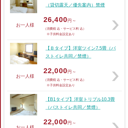
（貸切露天／優先案内）禁煙
26,400
円～
お一人様
（消費税 込・サービス料 込）
※子供料金設定あり
【Ｂタイプ】洋室ツイン7.5畳（バ
ストイレ共同／禁煙）
22,000
円～
お一人様
（消費税 込・サービス料 込）
※子供料金設定あり
【B1タイプ】洋室トリプル10.3畳
（バストイレ共同／禁煙）
22,000
円～
お一人様