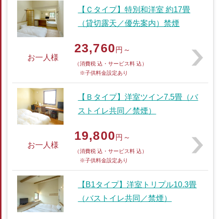
【Ｃタイプ】特別和洋室 約17畳
（貸切露天／優先案内）禁煙
23,760
円～
お一人様
（消費税 込・サービス料 込）
※子供料金設定あり
【Ｂタイプ】洋室ツイン7.5畳（バ
ストイレ共同／禁煙）
19,800
円～
お一人様
（消費税 込・サービス料 込）
※子供料金設定あり
【B1タイプ】洋室トリプル10.3畳
（バストイレ共同／禁煙）