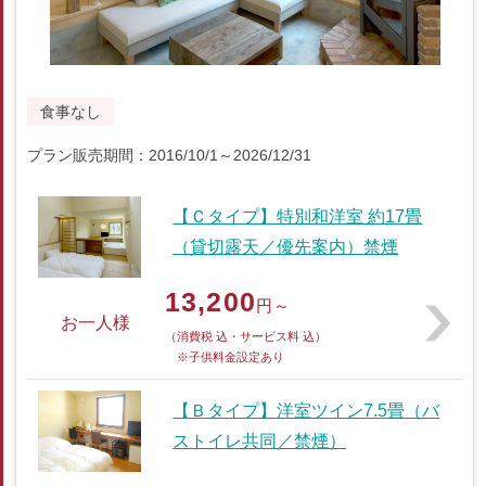
食事なし
プラン販売期間：2016/10/1～2026/12/31
【Ｃタイプ】特別和洋室 約17畳
（貸切露天／優先案内）禁煙
13,200
円～
お一人様
（消費税 込・サービス料 込）
※子供料金設定あり
【Ｂタイプ】洋室ツイン7.5畳（バ
ストイレ共同／禁煙）