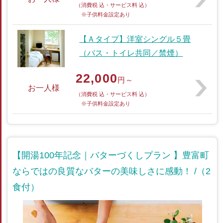
（消費税 込・サービス料 込）
※子供料金設定あり
【Ａタイプ】洋室シングル５畳
（バス・トイレ共同／禁煙）
22,000
円～
お一人様
（消費税 込・サービス料 込）
※子供料金設定あり
【開湯100年記念｜バターづくしプラン 】豊富町
ならではの良質なバターの美味しさに感動！ /（2
食付）