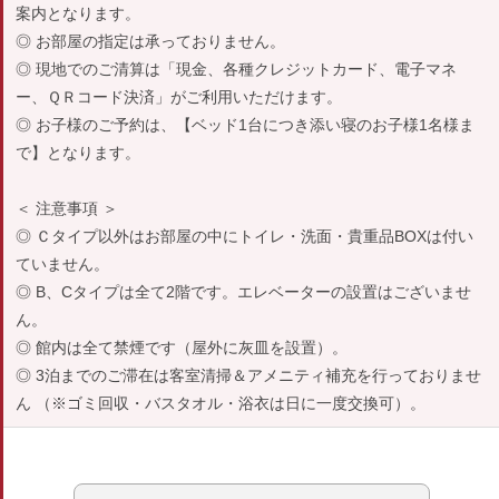
案内となります。
◎ お部屋の指定は承っておりません。
◎ 現地でのご清算は「現金、各種クレジットカード、電子マネ
ー、ＱＲコード決済」がご利用いただけます。
◎ お子様のご予約は、【ベッド1台につき添い寝のお子様1名様ま
で】となります。
＜ 注意事項 ＞
◎ Ｃタイプ以外はお部屋の中にトイレ・洗面・貴重品BOXは付い
ていません。
◎ B、Cタイプは全て2階です。エレベーターの設置はございませ
ん。
◎ 館内は全て禁煙です（屋外に灰皿を設置）。
◎ 3泊までのご滞在は客室清掃＆アメニティ補充を行っておりませ
ん （※ゴミ回収・バスタオル・浴衣は日に一度交換可）。