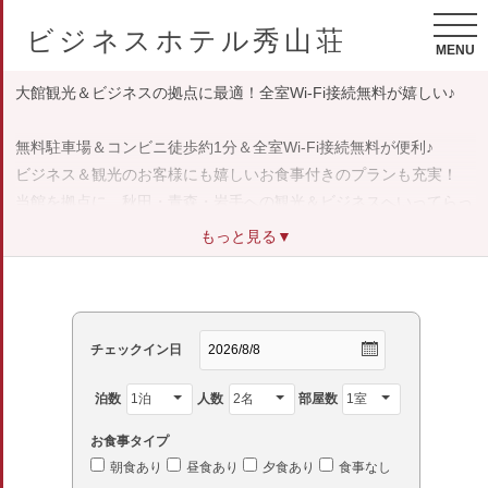
ビジネスホテル秀山荘
MENU
大館観光＆ビジネスの拠点に最適！全室Wi-Fi接続無料が嬉しい♪
無料駐車場＆コンビニ徒歩約1分＆全室Wi-Fi接続無料が便利♪
ビジネス＆観光のお客様にも嬉しいお食事付きのプランも充実！
当館を拠点に、秋田・青森・岩手への観光＆ビジネスへいってらっ
しゃい☆
もっと見る▼
チェックイン日
泊数
人数
部屋数
お食事タイプ
朝食あり
昼食あり
夕食あり
食事なし