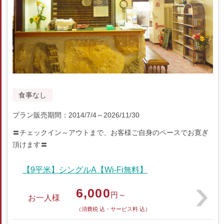
食事なし
プラン販売期間：2014/7/4～2026/11/30
〓チェックイン～アウトまで、お客様ご自身のペースでお寛ぎ
頂けます〓
【9平米】シングルA【Wi-Fi無料】
6,000
円～
お一人様
（消費税 込・サービス料 込）