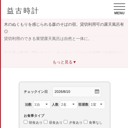
益古時計
MENU
木のぬくもりを感じられる森のそばの宿。貸切利用可の露天風呂有
◎
貸切利用のできる展望露天風呂は自然と一体に。
益子焼が客室に隠れており、オーナーこだわりの空間は古時計のよ
うに、
もっと見る▼
時間を忘れゆっくりとお過ごしいただけます。
1Fには益子焼ギャラリーがあります。
チェックイン日
泊数
人数
部屋数
お食事タイプ
朝食あり
昼食あり
夕食あり
食事なし