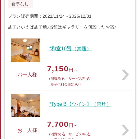
食事なし
プラン販売期間：2021/11/24～2026/12/31
益子といえば益子焼♪当館はギャラリーを併設したお宿♪
*和室10畳（禁煙）
7,150
円～
お一人様
（消費税 込・サービス料 込）
※子供料金設定あり
*Type B【ツイン】（禁煙）
7,700
円～
お一人様
（消費税 込・サービス料 込）