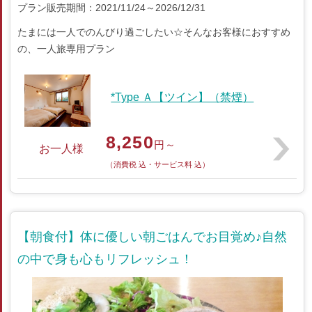
プラン販売期間：2021/11/24～2026/12/31
たまには一人でのんびり過ごしたい☆そんなお客様におすすめ
の、一人旅専用プラン
*Type Ａ【ツイン】（禁煙）
8,250
円～
お一人様
（消費税 込・サービス料 込）
【朝食付】体に優しい朝ごはんでお目覚め♪自然
の中で身も心もリフレッシュ！