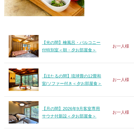
【光の間】檜風呂・バルコニー
お一人様
付特別室＜朝・夕お部屋食＞
【ほたるの間】琉球畳の12畳和
お一人様
室/ソファー付き＜夕お部屋食＞
【月の間】2026年9月客室専用
お一人様
サウナ付新設＜夕お部屋食＞