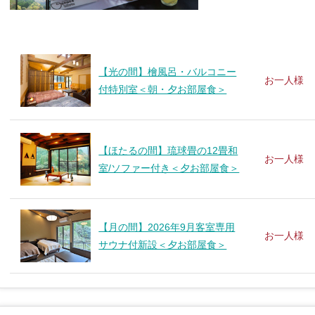
【光の間】檜風呂・バルコニー
お一人様
付特別室＜朝・夕お部屋食＞
【ほたるの間】琉球畳の12畳和
お一人様
室/ソファー付き＜夕お部屋食＞
【月の間】2026年9月客室専用
お一人様
サウナ付新設＜夕お部屋食＞