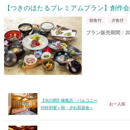
【つきのほたるプレミアムプラン】創作会
朝食付
夕食付
プラン販売期間：2024/
【光の間】檜風呂・バルコニー
お一人様
付特別室＜朝・夕お部屋食＞