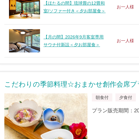
【ほたるの間】琉球畳の12畳和
お一人様
室/ソファー付き＜夕お部屋食＞
【月の間】2026年9月客室専用
お一人様
サウナ付新設＜夕お部屋食＞
こだわりの季節料理☆おまかせ創作会席プ
朝食付
夕食付
プラン販売期間：2024/