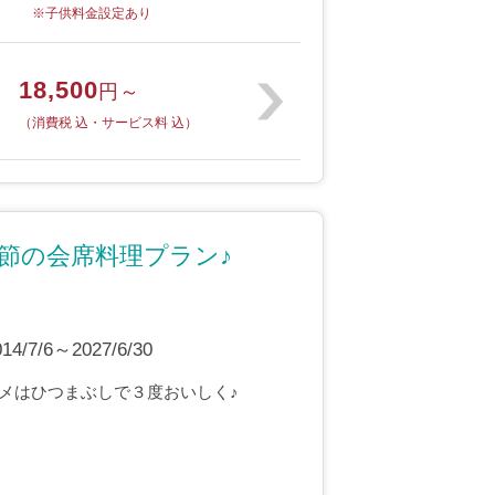
※子供料金設定あり
18,500
円～
（消費税 込・サービス料 込）
節の会席料理プラン♪
7/6～2027/6/30
メはひつまぶしで３度おいしく♪