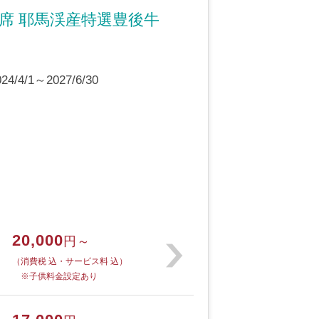
席 耶馬渓産特選豊後牛
4/1～2027/6/30
20,000
円～
（消費税 込・サービス料 込）
※子供料金設定あり