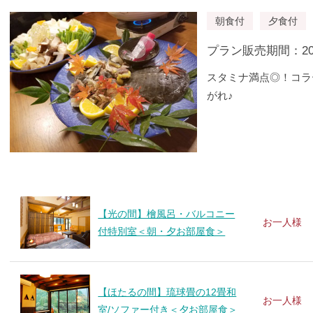
朝食付
夕食付
プラン販売期間：2020/
スタミナ満点◎！コラ
がれ♪
【光の間】檜風呂・バルコニー
お一人様
付特別室＜朝・夕お部屋食＞
【ほたるの間】琉球畳の12畳和
お一人様
室/ソファー付き＜夕お部屋食＞