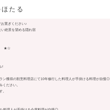
のほたる
でお寛ぎください♪
ない絶景を望める隠れ宿
 ★☆
ル!
ラン獲得の割烹料理店にて10年修行した料理人が手掛ける料理が自慢◎
みください。
す。
した料理人が手掛ける会席料理が自慢◎