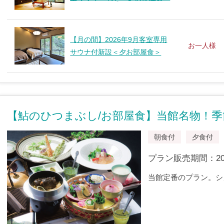
【月の間】2026年9月客室専用
お一人様
サウナ付新設＜夕お部屋食＞
【鮎のひつまぶし/お部屋食】当館名物！季
朝食付
夕食付
プラン販売期間：2014/
当館定番のプラン。シ