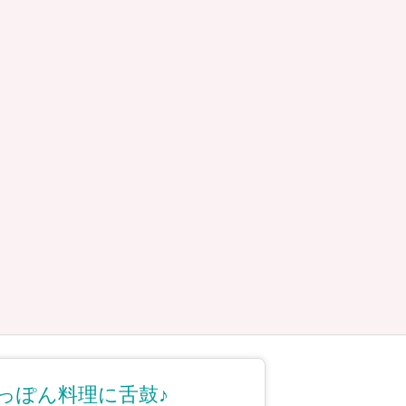
っぽん料理に舌鼓♪