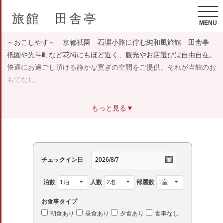
旅館 田舎亭
MENU
～おこしやす～ 京都祇園 石塀小路に佇む純和風旅館 田舎亭
祇園や先斗町など花街にもほど近く、観光やお店選びは自由自在。
快適にお過ごし頂ける静かな寛ぎの空間をご提供。それが当館のお
もてなし。
使い込まれた良さを残した日本家屋は京都らしい和の風情が漂いま
もっと見る▼
す。
歩くときしむ木の音に耳を傾けたり、手入れの行き届いた坪庭でホ
ッとしたり、
大人の隠れ家的な、雰囲気で楽しんでほしい大人の宿です。
チェックイン日
プライベートを重視する為、お呼びのない限り伺う事はありませ
泊数
人数
部屋数
ん。
お食事タイプ
＊お声をかけて頂ければ、精一杯ご要望にお応えいたします。
朝食あり
昼食あり
夕食あり
食事なし
＊Wi-Fiは本館のお部屋でご利用いただけます。