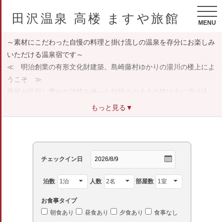
田沢温泉 高楼 ますや旅館
MENU
～素材にこだわった自慢の料理と掛け流しの温泉を存分にお楽しみ
いただける温泉宿です～
≪ 明治創業の有形文化財建築。島崎藤村ゆかりの湯川の楼上によ
うこそ ≫
藤村が逗留し豊かな詩情を練った往時そのままの静けさに溶け込
み、眺望に心落ち着かせる・・
もっと見る▼
本物の昔、本物の温泉、物の味を感じられる大人の隠れ家にお越し
下さいませ。
チェックイン日
泊数
人数
部屋数
お食事タイプ
朝食あり
昼食あり
夕食あり
食事なし