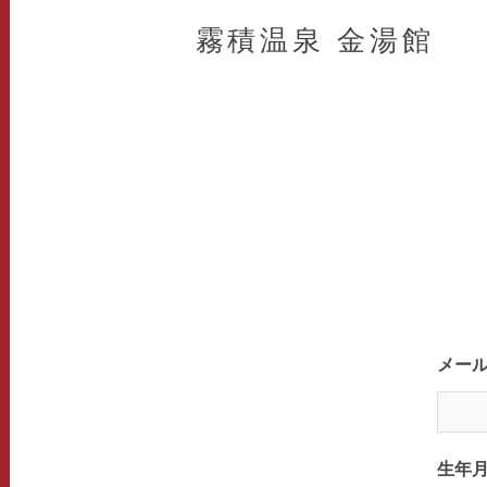
霧積温泉 金湯館
メー
生年