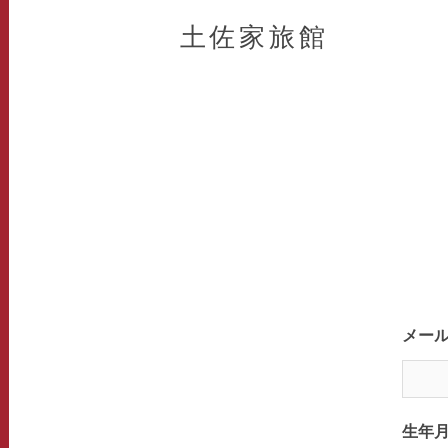
土佐家旅館
メー
生年