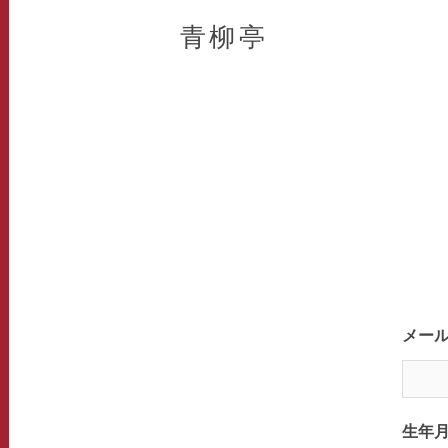
青柳亭
メー
生年