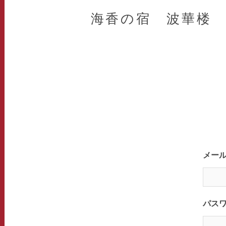
海香の宿 波華楼
メー
パス